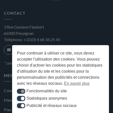
CONTACT
3 Rue Gustave Flaubert
66000
Perpignan
Téléphone:
+33 (0) 4 68 34 25 45
Pour continuer à utiliser ce site, vous devez
accepter l'utilisation des cookies. Vous pouvez
* condition en magasin
choisir d'activer les cookies pour les statistiques
d'utilisation du site et les cookies pour la
MENU
personnalisation des publicités et connections
avec les réseaux sociaux.
En savoir plus
Conditions générales de ventes
Fonctionnalités du site
Fonctionnalités du site
Statistiques anonymes
Statistiques anonymes
Mentions Légales et Politique de confidentialité
Publicité et réseaux sociaux
Publicité et réseaux sociaux
Plan du site