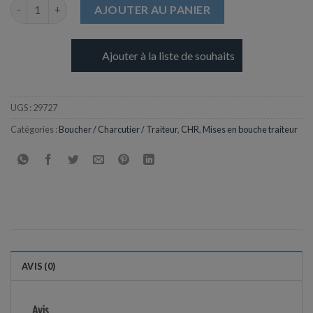
quantité de Cocotte Miniature avec Couvercle en PP - 90 mL
AJOUTER AU PANIER
Ajouter à la liste de souhaits
UGS :
29727
Catégories :
Boucher / Charcutier / Traiteur
,
CHR
,
Mises en bouche traiteur
AVIS (0)
Avis