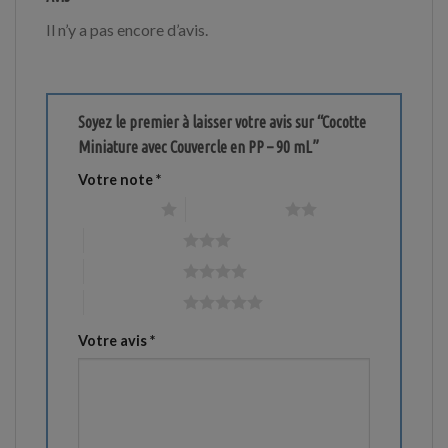
Il n’y a pas encore d’avis.
Soyez le premier à laisser votre avis sur “Cocotte
Miniature avec Couvercle en PP – 90 mL”
Votre note
*
1 étoile sur 5
2 étoiles sur 5
3 étoiles sur 5
4 étoiles sur 5
5 étoiles sur 5
Votre avis
*