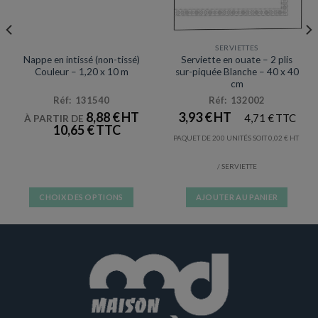
NAPPES / SET & CHEMIN DE TABLE
SERVIETTES
Nappe en intissé (non-tissé)
Serviette en ouate – 2 plis
Couleur – 1,20 x 10 m
sur-piquée Blanche – 40 x 40
cm
Réf: 131540
Réf: 132002
8,88
€
3,93
€
4,71
€
À PARTIR DE
10,65
€
PAQUET DE 200 UNITÉS SOIT
0,02
€
/ SERVIETTE
CHOIX DES OPTIONS
AJOUTER AU PANIER
Ce
produit
a
plusieurs
variations.
Les
options