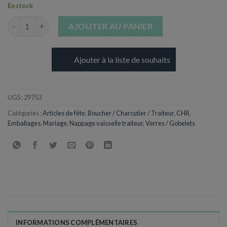
En stock
quantité de Flûte à Champagne transparente - 100 mL
AJOUTER AU PANIER
Ajouter à la liste de souhaits
UGS :
29753
Catégories :
Articles de fête
,
Boucher / Charcutier / Traiteur
,
CHR
,
Emballages
,
Mariage
,
Nappage vaisselle traiteur
,
Verres / Gobelets
INFORMATIONS COMPLÉMENTAIRES