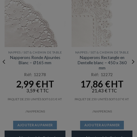
NAPPES / SET & CHEMIN DE TABLE
NAPPES / SET & CHEMIN DE TABLE
Napperons Ronde Ajourées
Napperons Rectangle en
Blanc – Ø165 mm
Dentelle blanc – 450 x 360
mm
Réf: 12278
Réf: 12272
2,99
€
17,86
€
3,59
€
21,43
€
PAQUET DE 250 UNITÉS SOIT
0,01
€
PAQUET DE 250 UNITÉS SOIT
0,07
€
/NAPPERONS
/NAPPERONS
AJOUTER AU PANIER
AJOUTER AU PANIER