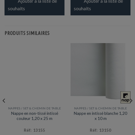
Ajouter à la liste de
Ajouter à la liste de
souhaits
souhaits
PRODUITS SIMILAIRES
NAPPES / SET & CHEMIN DE TABLE
NAPPES / SET & CHEMIN DE TABLE
Prix en baisse
Promotion
Nappe en non-tissé intissé
Nappe en intissé blanche 1,20
couleur 1,20 x 25 m
x 10 m
Réf: 13155
Réf: 13150