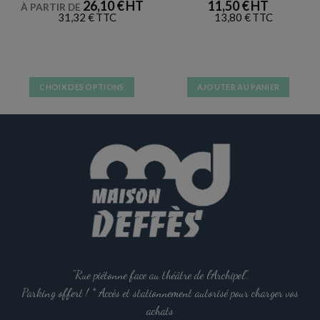
26,10
€
11,50
€
À PARTIR DE
31,32
€
13,80
€
CHOIX DES OPTIONS
AJOUTER AU PANIER
Ce
produit
a
plusieurs
variations.
Les
options
peuvent
être
choisies
sur
la
"Rue piétonne face au théâtre de l'Archipel".
page
Parking offert ! * Accès et stationnement autorisé pour charger vos
du
achats
produit