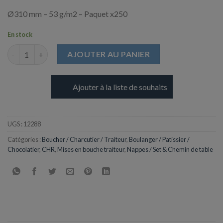
Ø310 mm – 53 g/m2 – Paquet x250
En stock
quantité de Napperons Ronde Ajourées Blanc - Ø310 mm
AJOUTER AU PANIER
Ajouter à la liste de souhaits
UGS :
12288
Catégories :
Boucher / Charcutier / Traiteur
,
Boulanger / Patissier /
Chocolatier
,
CHR
,
Mises en bouche traiteur
,
Nappes / Set & Chemin de table