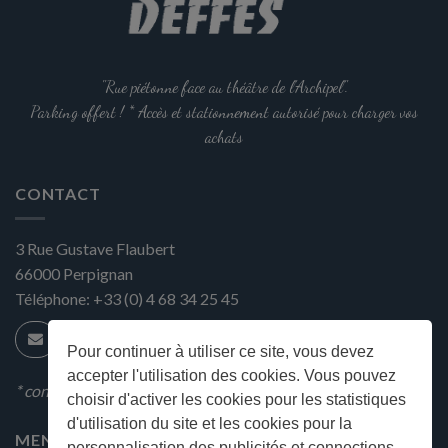
"Rue piétonne face au théâtre de l'Archipel".
Parking offert ! * Accès et stationnement autorisé pour charger vos
achats
CONTACT
3 Rue Gustave Flaubert
66000
Perpignan
Téléphone:
+33 (0) 4 68 34 25 45
Pour continuer à utiliser ce site, vous devez
accepter l'utilisation des cookies. Vous pouvez
* condition en magasin
choisir d'activer les cookies pour les statistiques
d'utilisation du site et les cookies pour la
MENU
personnalisation des publicités et connections