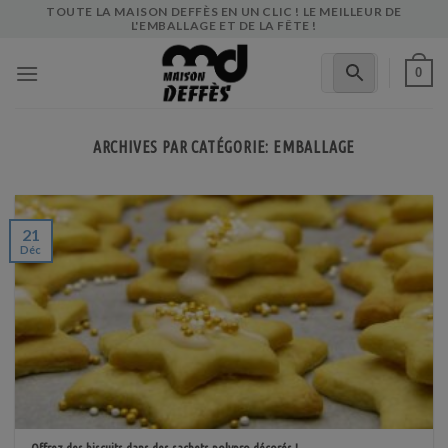
Skip
TOUTE LA MAISON DEFFÈS EN UN CLIC ! LE MEILLEUR DE
L'EMBALLAGE ET DE LA FÊTE !
to
content
0
ARCHIVES PAR CATÉGORIE:
EMBALLAGE
21
Déc
Offrez des biscuits dans des sachets polypro décorés !