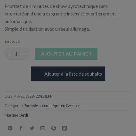
Profitez de 4 minutes de show pyrotechnique sans
interruption d’une très grande intensité et entièrement
automatique.
Simple d’utilisation avec un seul allumage.
En stock
quantité de Feu d'Artifice automatique Champs-Elysées - 4 min
AJOUTER AU PANIER
Ajouter à la liste de souhaits
UGS :
40FEUWEB-22431LPF
Catégorie :
Portable automatique en livraison
Marque :
Ardi