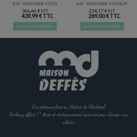
Réf: 40FEUWEB-22333
Réf: 40FEUWEB-22358LPF
366,66
€
224,17
€
439,99
€
269,00
€
AJOUTER AU PANIER
AJOUTER AU PANIER
"Rue piétonne face au théâtre de l'Archipel".
Parking offert ! * Accès et stationnement autorisé pour charger vos
achats