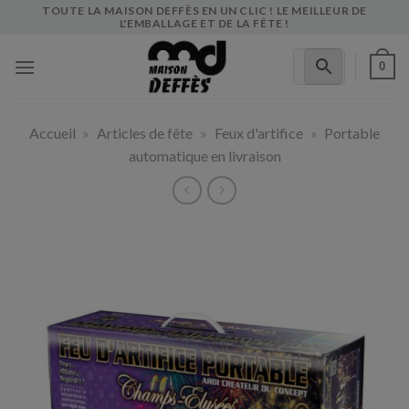
Skip
TOUTE LA MAISON DEFFÈS EN UN CLIC ! LE MEILLEUR DE
L'EMBALLAGE ET DE LA FÊTE !
to
content
0
Accueil
»
Articles de fête
»
Feux d'artifice
»
Portable
automatique en livraison