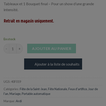
Tableaux et 1 Bouquet final – Pour un show d’une grande
intensité.
Retrait en magasin uniquement.
En stock
quantité de Feu d'artifice EasyShot Plein La Vue - 5 minutes
AJOUTER AU PANIER
Ajouter à la liste de souhaits
UGS :
40F019
Catégories :
Fête de la Saint-Jean
,
Fête Nationale
,
Feux d'artifice
,
Jour de
l'an
,
Mariage
,
Portable automatique
Marque :
Ardi