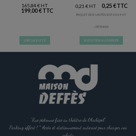
165,84
€
0,25
€
0,21
€
199,00
€
PAQUET DE 8 UNITÉS SOIT
0,03
€
/PÉTARDS
LIRE LA SUITE
AJOUTER AU PANIER
"Rue piétonne face au théâtre de l'Archipel".
Parking offert ! * Accès et stationnement autorisé pour charger vos
achats