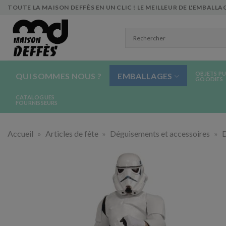
Skip
TOUTE LA MAISON DEFFÈS EN UN CLIC ! LE MEILLEUR DE L'EMBALLAG
to
content
OBJETS PU
QUI SOMMES NOUS ?
EMBALLAGES
GOODIES
CATALOGUES
FOURNISSEURS
Accueil
»
Articles de fête
»
Déguisements et accessoires
»
D