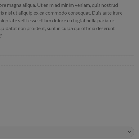
lore magna aliqua. Ut enim ad minim veniam, quis nostrud
is nisi ut aliquip ex ea commodo consequat. Duis aute irure
oluptate velit esse cillum dolore eu fugiat nulla pariatur.
pidatat non proident, sunt in culpa qui officia deserunt
”