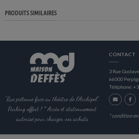
PRODUITS SIMILAIRES
CONTACT
3 Rue Gustave
66000
Perpig
Téléphone:
+3
"Rue piétonne face au théâtre de l'Archipel".
Parking offert ! * Accès et stationnement
* condition e
autorisé pour charger vos achats