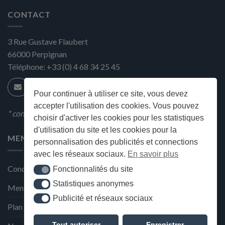
CONTACT
3 Rue Gustave Flaubert
66000
Perpignan
Téléphone:
+33 (0) 4 68 34 25 45
Pour continuer à utiliser ce site, vous devez
accepter l'utilisation des cookies. Vous pouvez
* condition en magasin
choisir d'activer les cookies pour les statistiques
d'utilisation du site et les cookies pour la
MENU
personnalisation des publicités et connections
avec les réseaux sociaux.
En savoir plus
Conditions générales de ventes
Fonctionnalités du site
Fonctionnalités du site
Statistiques anonymes
Statistiques anonymes
Mentions Légales et Politique de confidentialité
Publicité et réseaux sociaux
Publicité et réseaux sociaux
Plan du site
Tout autoriser
Enregistrer