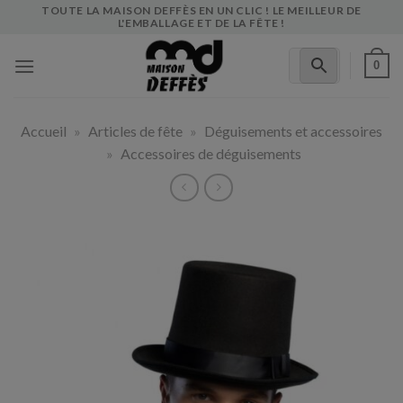
Skip
TOUTE LA MAISON DEFFÈS EN UN CLIC ! LE MEILLEUR DE
L'EMBALLAGE ET DE LA FÊTE !
to
content
0
Accueil
»
Articles de fête
»
Déguisements et accessoires
»
Accessoires de déguisements