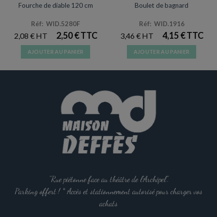
Fourche de diable 120 cm
Boulet de bagnard
Réf: WID.5280F
Réf: WID.1916
2,50
€
4,15
€
2,08
€
3,46
€
AJOUTER AU PANIER
AJOUTER AU PANIER
"Rue piétonne face au théâtre de l'Archipel".
Parking offert ! * Accès et stationnement autorisé pour charger vos
achats