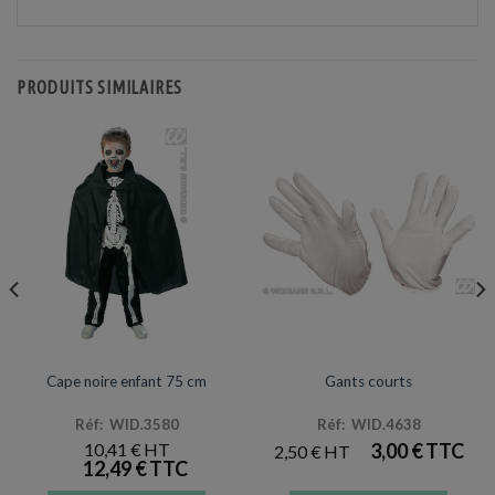
PRODUITS SIMILAIRES
ACCESSOIRES DE DÉGUISEMENTS
ACCESSOIRES DE DÉGUISEMENTS
Cape noire enfant 75 cm
Gants courts
Réf: WID.3580
Réf: WID.4638
10,41
€
3,00
€
2,50
€
12,49
€