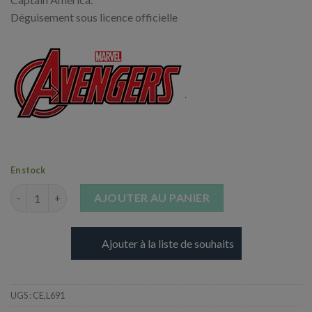
Déguisement sous licence officielle
.
En stock
quantité de Bouclier de Capitaine América
AJOUTER AU PANIER
Ajouter à la liste de souhaits
UGS :
CE,L691