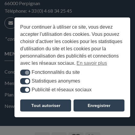
66000
Perpignan
Téléphone:
+33 (0) 4 68 34 25 45
Pour continuer à utiliser ce site, vous devez
accepter l'utilisation des cookies. Vous pouvez
* condition en magasin
choisir d'activer les cookies pour les statistiques
d'utilisation du site et les cookies pour la
MENU
personnalisation des publicités et connections
avec les réseaux sociaux.
En savoir plus
Conditions générales de ventes
Fonctionnalités du site
Fonctionnalités du site
Statistiques anonymes
Statistiques anonymes
Mentions Légales et Politique de confidentialité
Publicité et réseaux sociaux
Publicité et réseaux sociaux
Plan du site
Tout autoriser
Enregistrer
Newsletter de la Maison Deffès