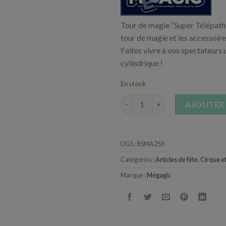
Tour de magie “Super Télépathi
tour de magie et les accessoire
Faites vivre à vos spectateurs
cylindrique !
En stock
quantité de Magic Pro Collecti
AJOUTER 
UGS :
85MA259
Catégories :
Articles de fête
,
Cirque e
Marque :
Mégagic