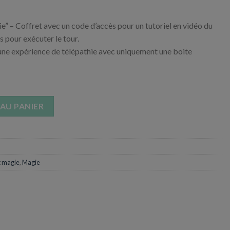
e” – Coffret avec un code d’accès pour un tutoriel en vidéo du
s pour exécuter le tour.
 une expérience de télépathie avec uniquement une boite
on - Super Télépathie
AU PANIER
t magie
,
Magie