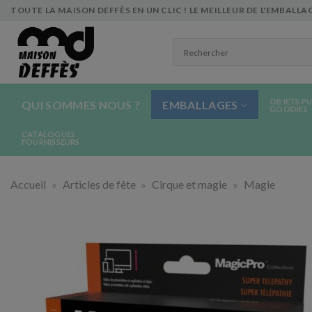
Skip
TOUTE LA MAISON DEFFÈS EN UN CLIC ! LE MEILLEUR DE L'EMBALLAG
to
content
OBJETS PU
QUI SOMMES NOUS ?
EMBALLAGES
GOODIES
CATALOGUES
FOURNISSEURS
Accueil
»
Articles de fête
»
Cirque et magie
»
Magie