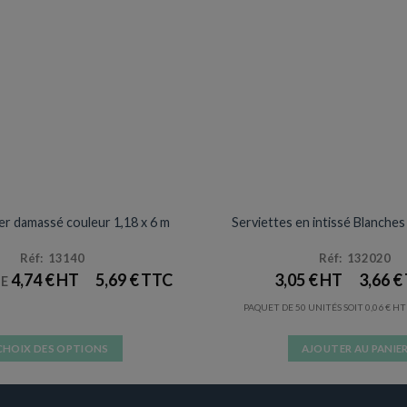
NAPPES
SERVIETTES
er damassé couleur 1,18 x 6 m
Serviettes en intissé Blanches
Réf: 13140
Réf: 132020
4,74
€
5,69
€
3,05
€
3,66
€
DE
PAQUET DE 50 UNITÉS SOIT
0,06
€
CHOIX DES OPTIONS
AJOUTER AU PANIE
Ce
produit