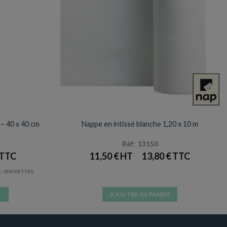
NAPPES / SET & CHEMIN DE TABLE
Prix en baisse
 – 40 x 40 cm
Nappe en intissé blanche 1,20 x 10 m
Réf: 13150
11,50
€
13,80
€
/ SERVIETTES
R
AJOUTER AU PANIER