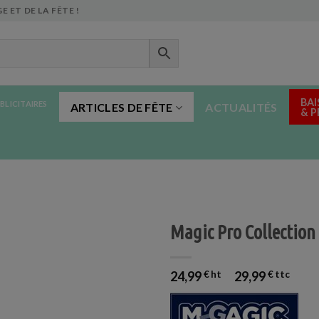
E ET DE LA FÊTE !
BAI
BLICITAIRES
ARTICLES DE FÊTE
ACTUALITÉS
& 
Magic Pro Collection
24,99
€
29,99
€