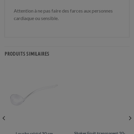
Attention à ne pas faire des farces aux personnes
cardiaque ou sensible.
PRODUITS SIMILAIRES
ARTICLES DE FÊTE
VERRES / GOBELETS
Prix en baisse
Shaker Fruit transparent 20-
Louche cristal 30 cm