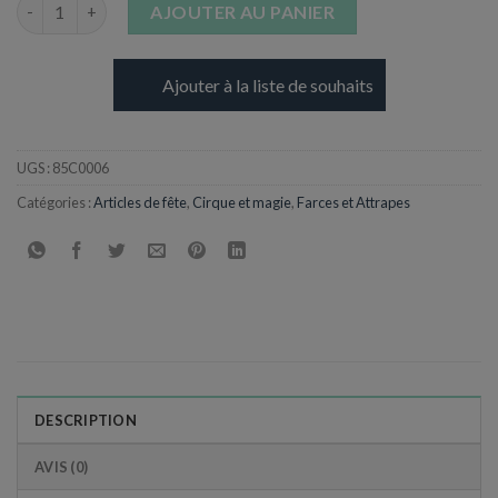
quantité de Faux Cafard en plastique
AJOUTER AU PANIER
Ajouter à la liste de souhaits
UGS :
85C0006
Catégories :
Articles de fête
,
Cirque et magie
,
Farces et Attrapes
DESCRIPTION
AVIS (0)