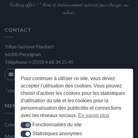
Parking offert ! * Accès et stationnement autorisé pour charger vos
achats
CONTACT
3 Rue Gustave Flaubert
66000
Perpignan
Téléphone:
+33 (0) 4 68 34 25 45
Pour continuer à utiliser ce site, vous devez
accepter l'utilisation des cookies. Vous pouvez
* condition en magasin
choisir d'activer les cookies pour les statistiques
d'utilisation du site et les cookies pour la
MENU
personnalisation des publicités et connections
avec les réseaux sociaux.
En savoir plus
Conditions générales de ventes
Fonctionnalités du site
Fonctionnalités du site
Statistiques anonymes
Statistiques anonymes
Mentions Légales et Politique de confidentialité