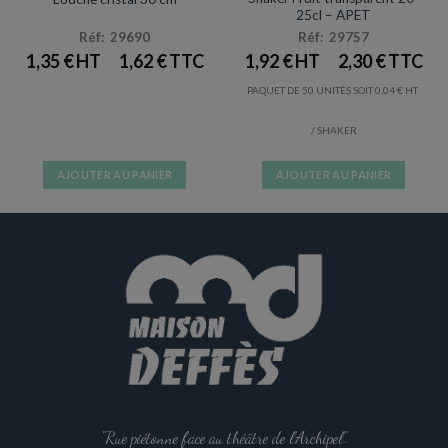
25cl – APET
Réf: 29690
Réf: 29757
1,35
€
1,62
€
1,92
€
2,30
€
PAQUET DE 50 UNITÉS SOIT
0,04
€
/ SHAKER
AJOUTER AU PANIER
AJOUTER AU PANIER
"Rue piétonne face au théâtre de l'Archipel".