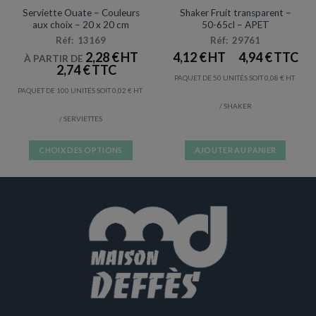
SERVIETTES
VERRES / GOBELETS
Prix en baisse
Serviette Ouate – Couleurs
Shaker Fruit transparent –
aux choix – 20 x 20 cm
50-65cl – APET
Réf: 13169
Réf: 29761
2,28
€
4,12
€
4,94
€
À PARTIR DE
2,74
€
PAQUET DE 50 UNITÉS SOIT
0,08
€
PAQUET DE 100 UNITÉS SOIT
0,02
€
/ SHAKER
/ SERVIETTES
CHOIX DES OPTIONS
AJOUTER AU PANIER
Ce
produit
a
plusieurs
variations.
Les
options
peuvent
être
choisies
sur