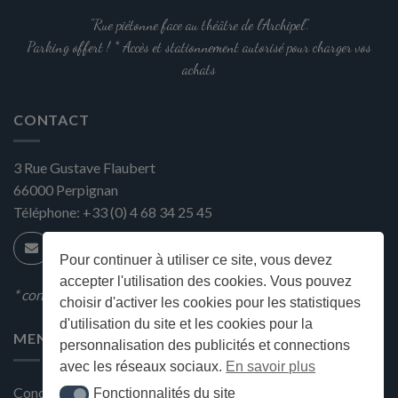
la
"Rue piétonne face au théâtre de l'Archipel".
page
Parking offert ! * Accès et stationnement autorisé pour charger vos
du
achats
produit
CONTACT
3 Rue Gustave Flaubert
66000
Perpignan
Téléphone:
+33 (0) 4 68 34 25 45
Pour continuer à utiliser ce site, vous devez
accepter l'utilisation des cookies. Vous pouvez
* condition en magasin
choisir d'activer les cookies pour les statistiques
d'utilisation du site et les cookies pour la
MENU
personnalisation des publicités et connections
avec les réseaux sociaux.
En savoir plus
Conditions générales de ventes
Fonctionnalités du site
Fonctionnalités du site