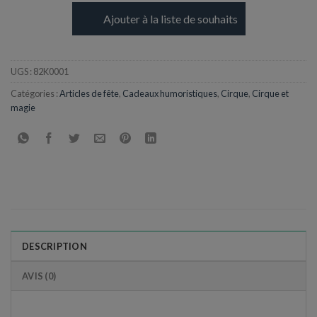
Ajouter à la liste de souhaits
UGS :
82K0001
Catégories :
Articles de fête
,
Cadeaux humoristiques
,
Cirque
,
Cirque et
magie
DESCRIPTION
AVIS (0)