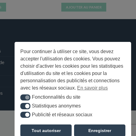
S
AJOUTER AU PANIER
s.
s
Pour continuer à utiliser ce site, vous devez
accepter l'utilisation des cookies. Vous pouvez
 de
choisir d'activer les cookies pour les statistiques
d'utilisation du site et les cookies pour la
personnalisation des publicités et connections
avec les réseaux sociaux.
En savoir plus
ès
Fonctionnalités du site
Fonctionnalités du site
Statistiques anonymes
Statistiques anonymes
Publicité et réseaux sociaux
Publicité et réseaux sociaux
Tout autoriser
Enregistrer