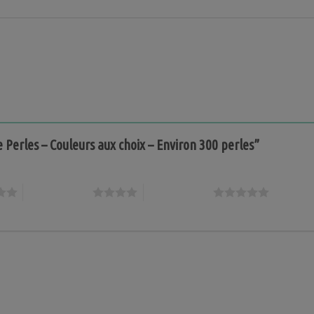
de Perles – Couleurs aux choix – Environ 300 perles”
4 étoiles sur 5
5 étoiles sur 5