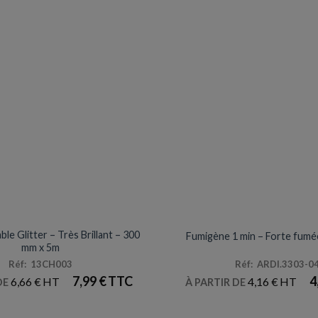
ARTICLES DE FÊTE
PETITE PYROTECHNI
le Glitter – Très Brillant – 300
Fumigène 1 min – Forte fumée
mm x 5m
Réf: 13CH003
Réf: ARDI.3303-0
7,99
€
4
6,66
€
4,16
€
DE
À PARTIR DE