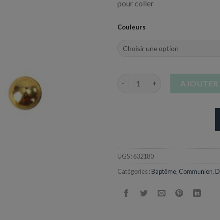
pour coller
Couleurs
quantité de Sachet de Perles - 
AJOUTER 
UGS :
632180
Catégories :
Baptême
,
Communion
,
D