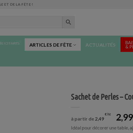
E ET DE LA FÊTE !
BAI
BLICITAIRES
ARTICLES DE FÊTE
ACTUALITÉS
& 
Sachet de Perles – Co
2,9
€
à partir de
2,49
Idéal pour décorer une table, a