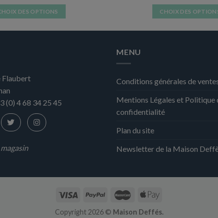
CHOIX DES OPTIONS
CHOIX DES OPTION
Ce
Ce
produit
produit
a
a
MENU
plusieurs
plusieurs
variations.
variation
 Flaubert
Les
Les
Conditions générales de vente
nan
options
options
Mentions Légales et Politique
peuvent
peuvent
3 (0) 4 68 34 25 45
confidentialité
être
être
choisies
choisies
Plan du site
sur
sur
la
la
n magasin
Newsletter de la Maison Deff
page
page
du
du
produit
produit
Copyright 2026 ©
Maison Deffés.