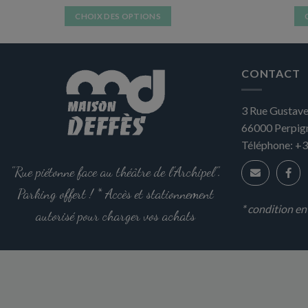
9,84 €.
7,87 €.
CHOIX DES OPTIONS
Ce
produit
a
CONTACT
plusieurs
variations.
3 Rue Gustave
Les
66000
Perpig
options
peuvent
Téléphone:
+3
être
"Rue piétonne face au théâtre de l'Archipel".
choisies
sur
Parking offert ! * Accès et stationnement
la
* condition e
autorisé pour charger vos achats
page
du
produit