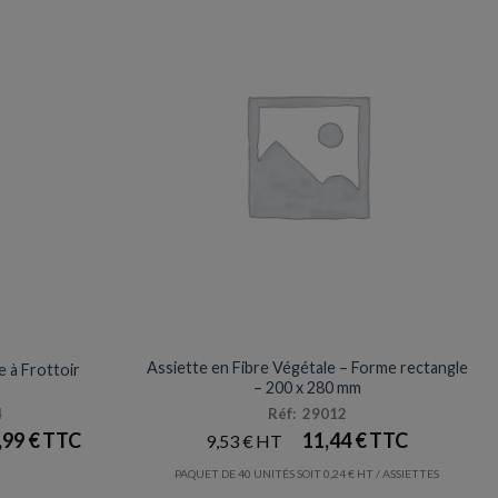
E
ASSIETTES
Assiette en Fibre Végétale – Forme rectangle
 à Frottoir
– 200 x 280 mm
4
Réf: 29012
,99
€
11,44
€
9,53
€
PAQUET DE 40 UNITÉS SOIT
0,24
€
/ ASSIETTES