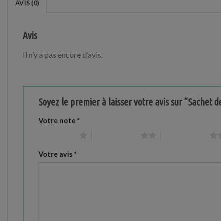
AVIS (0)
Avis
Il n’y a pas encore d’avis.
Soyez le premier à laisser votre avis sur “Sachet 
Votre note
*
1 étoile sur 5
2 étoiles sur 5
3 étoiles sur 5
Votre avis
*