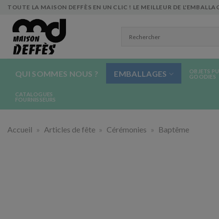
Skip
TOUTE LA MAISON DEFFÈS EN UN CLIC ! LE MEILLEUR DE L'EMBALLAG
to
content
OBJETS PU
QUI SOMMES NOUS ?
EMBALLAGES
GOODIES
CATALOGUES
FOURNISSEURS
Accueil
»
Articles de fête
»
Cérémonies
»
Baptême