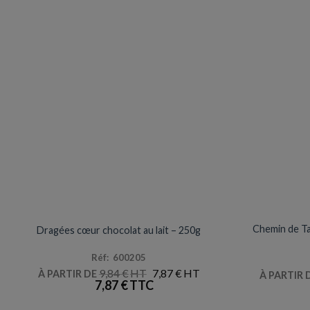
DRAGÉES / CONTENANTS
Promotion
Chemin de Tab
Dragées cœur chocolat au lait – 250g
Réf: 600205
LE
LE
9,84
€
7,87
€
À PARTIR DE
À PARTIR 
PRIX
PRIX
7,87
€
INITIAL
ACTUEL
ÉTAIT :
EST :