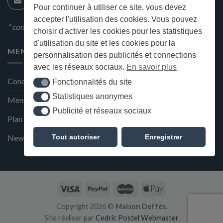
Pour continuer à utiliser ce site, vous devez
accepter l'utilisation des cookies. Vous pouvez
* condition en magasin
choisir d'activer les cookies pour les statistiques
d'utilisation du site et les cookies pour la
MENU
personnalisation des publicités et connections
avec les réseaux sociaux.
En savoir plus
Conditions générales de ventes
Fonctionnalités du site
Fonctionnalités du site
Statistiques anonymes
Statistiques anonymes
Mentions Légales et Politique de confidentialité
Publicité et réseaux sociaux
Publicité et réseaux sociaux
Plan du site
Tout autoriser
Enregistrer
Newsletter de la Maison Deffès
Copyright 2026 ©
Maison Deffés.
Site réaliser par
Cedric Postel Webmaster