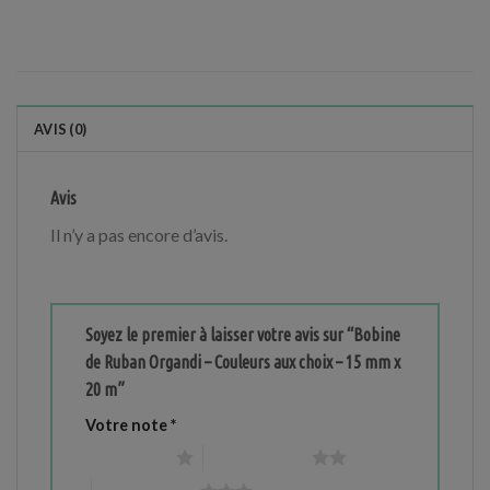
AVIS (0)
Avis
Il n’y a pas encore d’avis.
Soyez le premier à laisser votre avis sur “Bobine
de Ruban Organdi – Couleurs aux choix – 15 mm x
20 m”
Votre note
*
1 étoile sur 5
2 étoiles sur 5