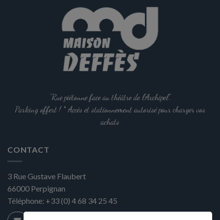
"Rue piétonne face au théâtre de l'Archipel".
Parking offert ! * Accès et stationnement autorisé pour charger vos
achats
CONTACT
3 Rue Gustave Flaubert
66000
Perpignan
Téléphone:
+33 (0) 4 68 34 25 45