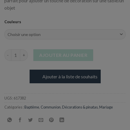
parfait pour ajouter un touche de décoration sur une table/un
objet
Couleurs
quantité de Bobine de Ruban Organdi - Couleurs aux choix - 15
AJOUTER AU PANIER
Ajouter à la liste de souhaits
UGS :
617382
Catégories :
Baptême
,
Communion
,
Décorations & pinatas
,
Mariage