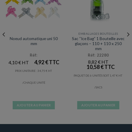
ARTICLES DE FÊTE
EMBALLAGES BOUTEILLES
Noeud automatique uni 50
Sac “Ice Bag” 1 Bouteille avec
mm
glaçons – 110 + 110 x 250
mm
Réf:
Réf: 22280
4,92
€
8,82
€
4,10
€
10,58
€
PRIX UNITAIRE :
34,75
€
PAQUET DE 6 UNITÉS SOIT
1,47
€
/CHAQUE UNITÉ
/SACS
AJOUTER AU PANIER
AJOUTER AU PANIER