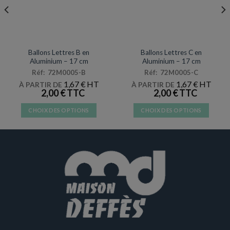
DÉCORATIONS & PINATAS
DÉCORATIONS & PINATAS
Ballons Lettres B en
Ballons Lettres C en
Aluminium – 17 cm
Aluminium – 17 cm
Réf: 72M0005-B
Réf: 72M0005-C
1,67
€
1,67
€
À PARTIR DE
À PARTIR DE
2,00
€
2,00
€
CHOIX DES OPTIONS
CHOIX DES OPTIONS
Ce
Ce
produit
produit
a
a
plusieurs
plusieurs
variations.
variations.
Les
Les
options
options
peuvent
peuvent
être
être
choisies
choisies
sur
sur