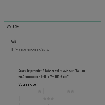
AVIS (0)
Avis
Il n’y a pas encore d’avis.
Soyez le premier à laisser votre avis sur “Ballon
en Aluminium – Lettre Y – 101,6 cm”
Votre note
*
1 étoile sur 5
2 étoiles sur 5
3 étoiles sur 5