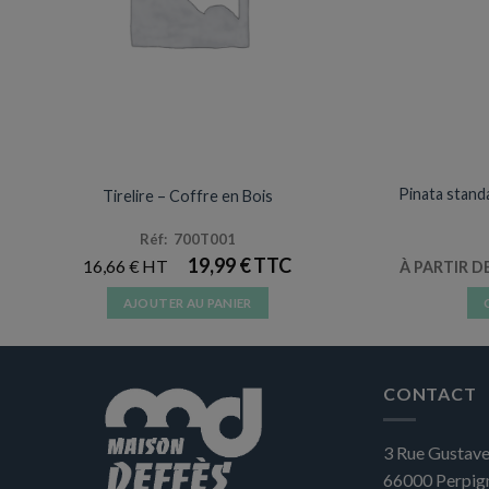
DÉCORATIONS & PINATAS
A
Pinata stand
Tirelire – Coffre en Bois
Réf: 700T001
19,99
€
16,66
€
À PARTIR D
AJOUTER AU PANIER
CONTACT
3 Rue Gustave
66000
Perpig