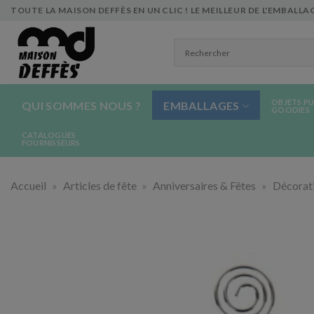
Skip
TOUTE LA MAISON DEFFÈS EN UN CLIC ! LE MEILLEUR DE L'EMBALLAG
to
content
OBJETS PU
QUI SOMMES NOUS ?
EMBALLAGES
GOODIES
CATALOGUES
FOURNISSEURS
Accueil
»
Articles de fête
»
Anniversaires & Fêtes
»
Décorati