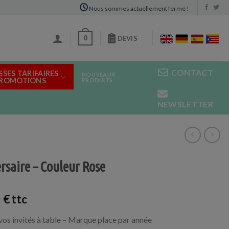
Nous sommes actuellement fermé !
0
DEVIS
CONTACT
SSES TARIFAIRES
NOUVEAUX
PROMOTIONS
PRODUITS
NEWSLETTER
saire – Couleur Rose
0
€
 vos invités à table – Marque place par année