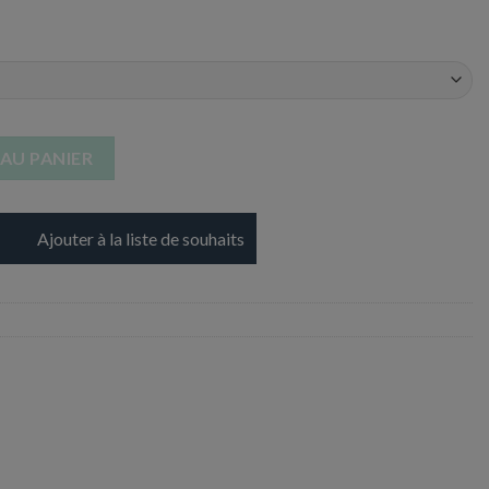
versaire - Couleur Rose
AU PANIER
Ajouter à la liste de souhaits