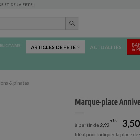
E ET DE LA FÊTE !
BAI
BLICITAIRES
ARTICLES DE FÊTE
ACTUALITÉS
& 
ons & pinatas
Marque-place Anniver
3,5
€
à partir de
2,92
Idéal pour indiquer la place de