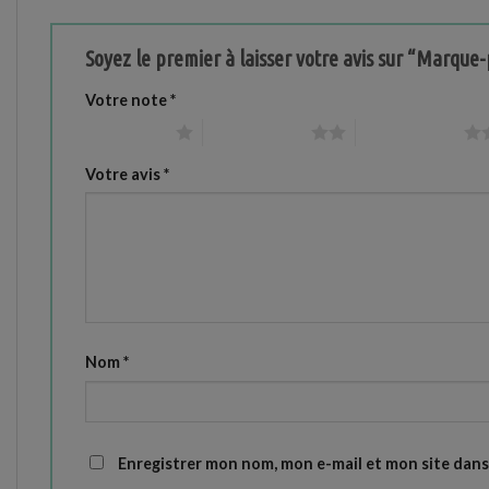
Soyez le premier à laisser votre avis sur “Marque
Votre note
*
1 étoile sur 5
2 étoiles sur 5
3 étoiles sur 5
Votre avis
*
Nom
*
Enregistrer mon nom, mon e-mail et mon site dan