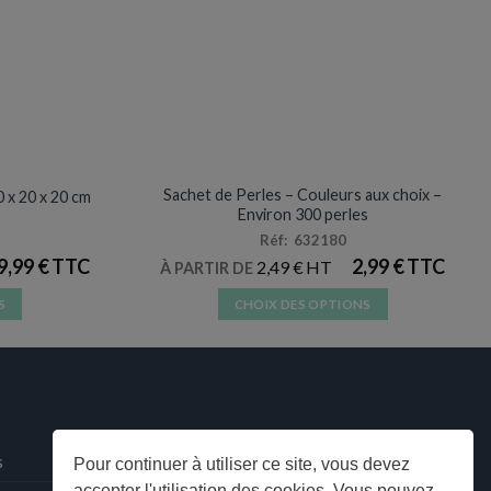
ES
BAPTÊME
Sachet de Perles – Couleurs aux choix –
0 x 20 x 20 cm
Environ 300 perles
Réf: 632180
9,99
€
2,99
€
2,49
€
À PARTIR DE
S
CHOIX DES OPTIONS
Ce
produit
a
plusieurs
s.
variations.
Les
s
Pour continuer à utiliser ce site, vous devez
options
accepter l'utilisation des cookies. Vous pouvez