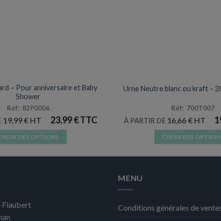
NNIVERSAIRES & FÊTES
ANNIVERSAIRES ADULT
ard – Pour anniversaire et Baby
Urne Neutre blanc ou kraft – 2
Shower
Réf: 82P0006
Réf: 700T007
23,99
€
1
19,99
€
16,66
€
E
À PARTIR DE
CHOIX DES OPTIONS
CHOIX DES OPTION
Ce
Ce
produit
produit
a
a
MENU
plusieurs
plusieurs
variations.
variation
 Flaubert
Les
Les
Conditions générales de vente
nan
options
options