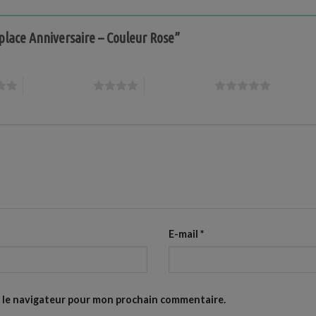
-place Anniversaire – Couleur Rose”
4 étoiles sur 5
5 étoiles sur 5
E-mail
*
s le navigateur pour mon prochain commentaire.