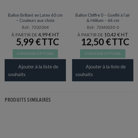
BALLONS
ARTICLES DE FÊTE
Ballon Brillant en Latex 60 cm
Ballon Chiffre 0 – Gonflé à l’air
– Couleurs aux choix
& Hélium – 66 cm
Réf: 7202004
Réf: 72M0030-0
4,99
€
10,42
€
À PARTIR DE
À PARTIR DE
5,99
€
12,50
€
CHOIX DES OPTIONS
CHOIX DES OPTIONS
Ce
Ce
Ajouter à la liste de
Ajouter à la liste de
produit
produit
a
a
souhaits
souhaits
plusieurs
plusieurs
variations.
variations.
Les
Les
PRODUITS SIMILAIRES
options
options
peuvent
peuvent
être
être
choisies
choisies
sur
sur
la
la