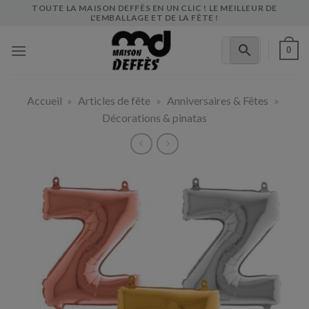
Skip
TOUTE LA MAISON DEFFÈS EN UN CLIC ! LE MEILLEUR DE
L'EMBALLAGE ET DE LA FÊTE !
to
content
0
Accueil
»
Articles de fête
»
Anniversaires & Fêtes
»
Décorations & pinatas