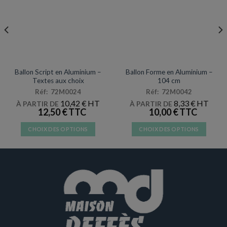
page
page
du
du
produit
produit
MYLAR
MYLAR
Ballon Script en Aluminium –
Ballon Forme en Aluminium –
Textes aux choix
104 cm
Réf: 72M0024
Réf: 72M0042
10,42
€
8,33
€
À PARTIR DE
À PARTIR DE
12,50
€
10,00
€
CHOIX DES OPTIONS
CHOIX DES OPTIONS
Ce
Ce
produit
produit
a
a
plusieurs
plusieurs
variations.
variations.
Les
Les
options
options
peuvent
peuvent
être
être