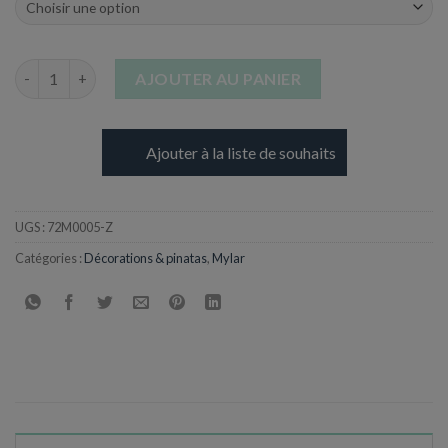
quantité de Ballon Lettre Z en Aluminium - 17 cm
AJOUTER AU PANIER
Ajouter à la liste de souhaits
UGS :
72M0005-Z
Catégories :
Décorations & pinatas
,
Mylar