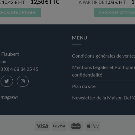
12,50
€
1
10,42
€
1,08
€
E
À PARTIR DE
CHOIX DES OPTIONS
CHOIX DES OPTION
Ce
Ce
produit
produit
a
a
MENU
plusieurs
plusieurs
variations.
variation
 Flaubert
Les
Les
Conditions générales de vente
nan
options
options
Mentions Légales et Politique
peuvent
peuvent
3 (0) 4 68 34 25 45
confidentialité
être
être
choisies
choisies
Plan du site
sur
sur
la
la
n magasin
Newsletter de la Maison Deff
page
page
du
du
produit
produit