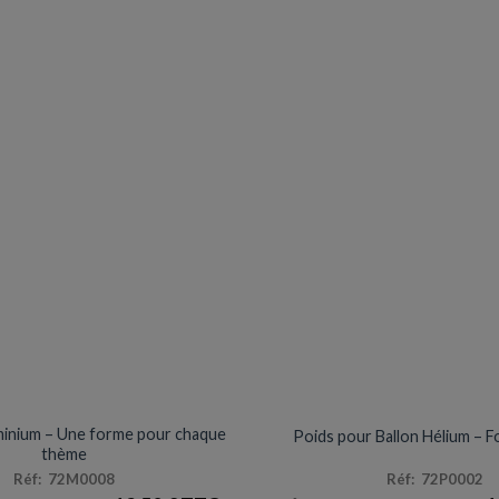
Les
options
peuvent
être
choisies
sur
la
page
du
produit
MYLAR
ACCESSOIRES
minium – Une forme pour chaque
Poids pour Ballon Hélium – Fo
thème
Réf: 72M0008
Réf: 72P0002