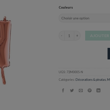
Couleurs
quantité de Ballon Lettre N en
AJOUTER 
UGS :
72M0005-N
Catégories :
Décorations & pinatas
,
M