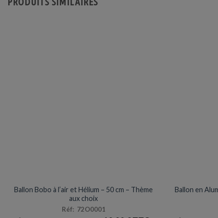
PRODUITS SIMILAIRES
Les
options
peuvent
être
choisies
sur
la
page
du
produit
MYLAR
Ballon Bobo à l’air et Hélium – 50 cm – Thème
Ballon en Alu
aux choix
Réf: 72O0001