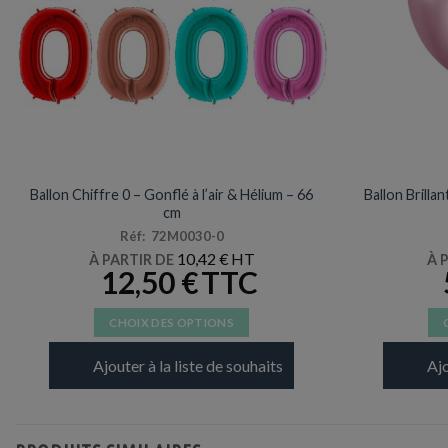
ARTICLES DE FÊTE
Ballon Chiffre 0 – Gonflé à l’air & Hélium – 66
Ballon Brilla
cm
Réf: 72M0030-0
10,42
€
À PARTIR DE
À 
12,50
€
CHOIX DES OPTIONS
Ce
Ajouter à la liste de souhaits
Ajo
produit
a
plusieurs
variations.