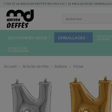
Skip
TOUTE LA MAISON DEFFÈS EN UN CLIC ! LE MEILLEUR DE L'EMBALLAG
to
content
OBJETS PU
QUI SOMMES NOUS ?
EMBALLAGES
GOODIES
CATALOGUES
FOURNISSEURS
Accueil
»
Articles de fête
»
Ballons
»
Mylar