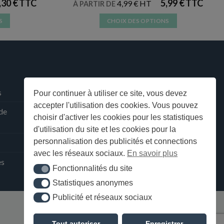
,30
€
5,99
€
4,99
€
À PARTIR DE
S
CHOIX DES OPTIONS
Ce
produit
a
plusieurs
s.
variations.
Les
s
Pour continuer à utiliser ce site, vous devez
options
accepter l'utilisation des cookies. Vous pouvez
 de
peuvent
choisir d'activer les cookies pour les statistiques
être
d'utilisation du site et les cookies pour la
choisies
personnalisation des publicités et connections
sur
avec les réseaux sociaux.
En savoir plus
la
ès
Fonctionnalités du site
Fonctionnalités du site
page
Statistiques anonymes
du
Statistiques anonymes
produit
Publicité et réseaux sociaux
Publicité et réseaux sociaux
Tout autoriser
Enregistrer