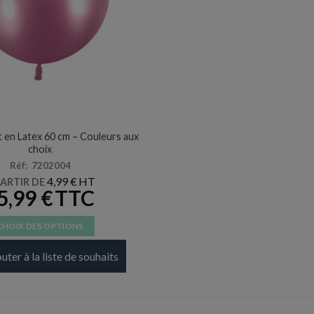
BALLONS
nt en Latex 60 cm – Couleurs aux
choix
Réf: 7202004
4,99
€
PARTIR DE
5,99
€
CHOIX DES OPTIONS
Ce
uter à la liste de souhaits
produit
a
plusieurs
variations.