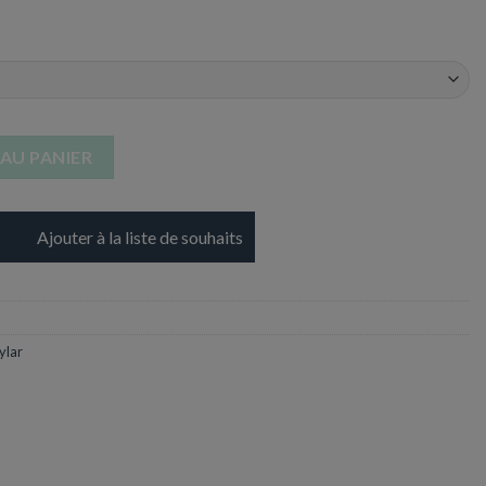
 Aluminium - 17 cm
AU PANIER
Ajouter à la liste de souhaits
ylar