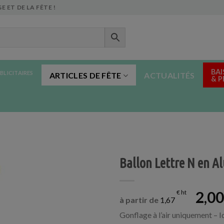
E ET DE LA FÊTE !
BAI
BLICITAIRES
ARTICLES DE FÊTE
ACTUALITÉS
& 
Ballon Lettre N en A
2,0
€
à partir de
1,67
Gonflage à l’air uniquement – 