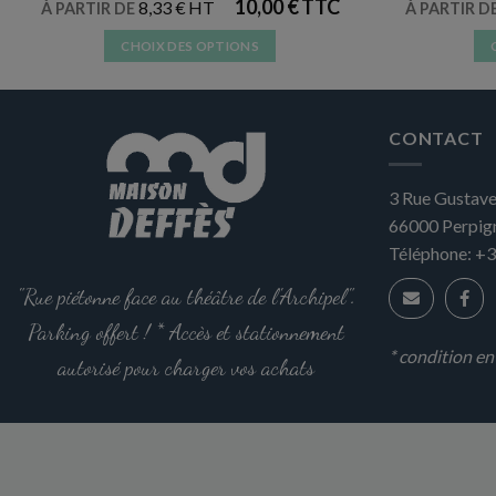
10,00
€
8,33
€
À PARTIR DE
À PARTIR D
CHOIX DES OPTIONS
Ce
produit
a
CONTACT
plusieurs
variations.
3 Rue Gustave
Les
66000
Perpig
options
peuvent
Téléphone:
+3
être
"Rue piétonne face au théâtre de l'Archipel".
choisies
sur
Parking offert ! * Accès et stationnement
la
* condition e
autorisé pour charger vos achats
page
du
produit