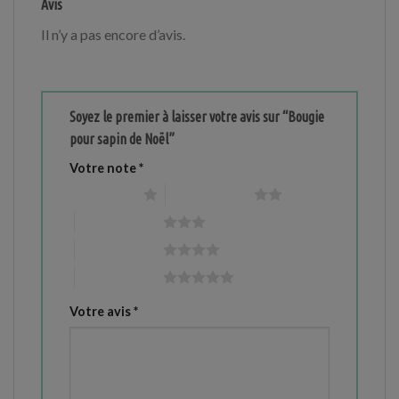
Avis
Il n’y a pas encore d’avis.
Soyez le premier à laisser votre avis sur “Bougie
pour sapin de Noël”
Votre note
*
1 étoile sur 5
2 étoiles sur 5
3 étoiles sur 5
4 étoiles sur 5
5 étoiles sur 5
Votre avis
*