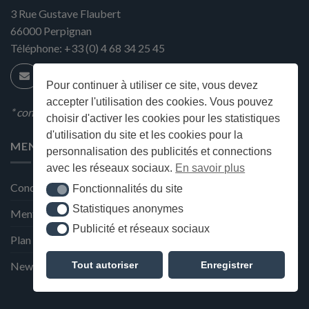
3 Rue Gustave Flaubert
66000
Perpignan
Téléphone:
+33 (0) 4 68 34 25 45
Pour continuer à utiliser ce site, vous devez
accepter l'utilisation des cookies. Vous pouvez
* condition en magasin
choisir d'activer les cookies pour les statistiques
d'utilisation du site et les cookies pour la
MENU
personnalisation des publicités et connections
avec les réseaux sociaux.
En savoir plus
Conditions générales de ventes
Fonctionnalités du site
Fonctionnalités du site
Statistiques anonymes
Statistiques anonymes
Mentions Légales et Politique de confidentialité
Publicité et réseaux sociaux
Publicité et réseaux sociaux
Plan du site
Tout autoriser
Enregistrer
Newsletter de la Maison Deffès