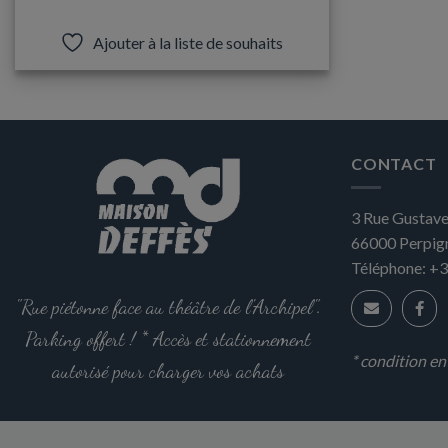
Ce
produit
Ajouter à la liste de souhaits
a
plusieurs
variations.
Les
options
CONTACT
peuvent
être
3 Rue Gustave
choisies
sur
66000
Perpig
la
Téléphone:
+3
page
"Rue piétonne face au théâtre de l'Archipel".
du
produit
Parking offert ! * Accès et stationnement
* condition e
autorisé pour charger vos achats