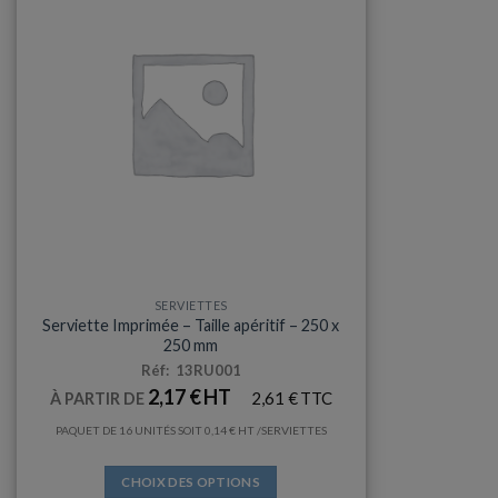
SERVIETTES
Serviette Imprimée – Taille apéritif – 250 x
250 mm
Réf: 13RU001
2,17
€
2,61
€
À PARTIR DE
PAQUET DE 16 UNITÉS SOIT
0,14
€
/SERVIETTES
CHOIX DES OPTIONS