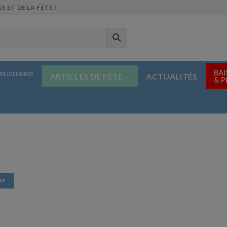
E ET DE LA FÊTE !
BAI
BLICITAIRES
ARTICLES DE FÊTE
ACTUALITÉS
& 
DF