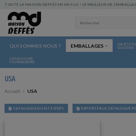
Skip
TOUTE LA MAISON DEFFÈS EN UN CLIC ! LE MEILLEUR DE L'EMBALLAG
to
content
OBJETS PU
QUI SOMMES NOUS ?
EMBALLAGES
GOODIES
CATALOGUES
FOURNISSEURS
USA
Accueil
»
USA
CATALOGUE DU SITE (PDF)
EXPORTER LE CATALOGUE P