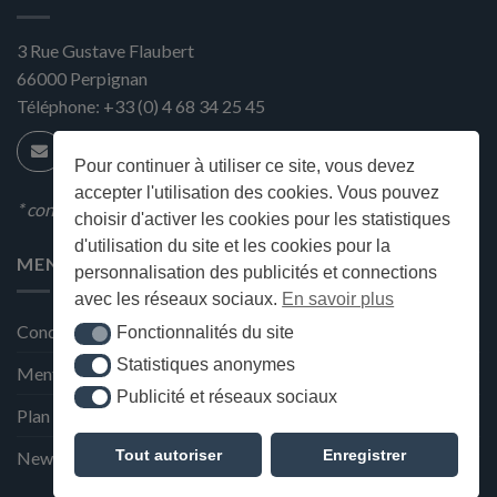
3 Rue Gustave Flaubert
66000
Perpignan
Téléphone:
+33 (0) 4 68 34 25 45
Pour continuer à utiliser ce site, vous devez
accepter l'utilisation des cookies. Vous pouvez
* condition en magasin
choisir d'activer les cookies pour les statistiques
d'utilisation du site et les cookies pour la
MENU
personnalisation des publicités et connections
avec les réseaux sociaux.
En savoir plus
Conditions générales de ventes
Fonctionnalités du site
Fonctionnalités du site
Statistiques anonymes
Statistiques anonymes
Mentions Légales et Politique de confidentialité
Publicité et réseaux sociaux
Publicité et réseaux sociaux
Plan du site
Tout autoriser
Enregistrer
Newsletter de la Maison Deffès