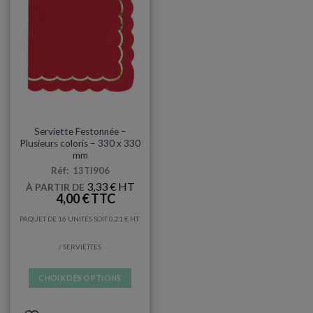
SERVIETTES
Serviette Festonnée –
Plusieurs coloris – 330 x 330
mm
Réf: 13TI906
3,33
€
À PARTIR DE
4,00
€
PAQUET DE 16 UNITÉS SOIT
0,21
€
/ SERVIETTES
CHOIX DES OPTIONS
Ce
produit