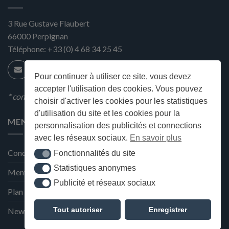
3 Rue Gustave Flaubert
66000
Perpignan
Téléphone:
+33 (0) 4 68 34 25 45
Pour continuer à utiliser ce site, vous devez
accepter l'utilisation des cookies. Vous pouvez
* condition en magasin
choisir d'activer les cookies pour les statistiques
d'utilisation du site et les cookies pour la
MENU
personnalisation des publicités et connections
avec les réseaux sociaux.
En savoir plus
Conditions générales de ventes
Fonctionnalités du site
Fonctionnalités du site
Statistiques anonymes
Statistiques anonymes
Mentions Légales et Politique de confidentialité
Publicité et réseaux sociaux
Publicité et réseaux sociaux
Plan du site
Tout autoriser
Enregistrer
Newsletter de la Maison Deffès