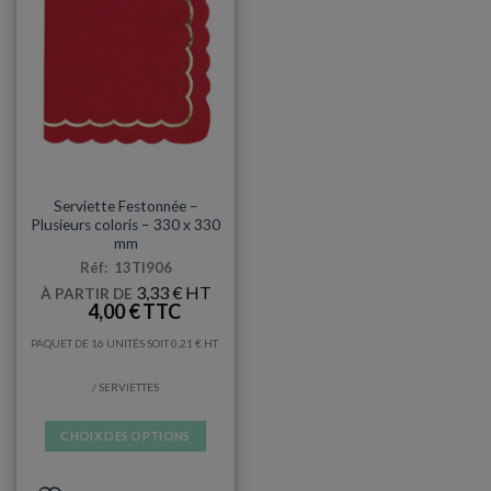
SERVIETTES
Serviette Festonnée –
Plusieurs coloris – 330 x 330
mm
Réf: 13TI906
3,33
€
À PARTIR DE
4,00
€
PAQUET DE 16 UNITÉS SOIT
0,21
€
/ SERVIETTES
CHOIX DES OPTIONS
Ce
produit