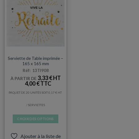
SERVIETTES
Serviette de Table imprimée –
165 x 165 mm
Réf: 13TI908
3,33
€
À PARTIR DE
4,00
€
PAQUET DE 20 UNITÉS SOIT
0,17
€
/ SERVIETTES
CHOIX DES OPTIONS
Ce
produit
Ajouter à la liste de