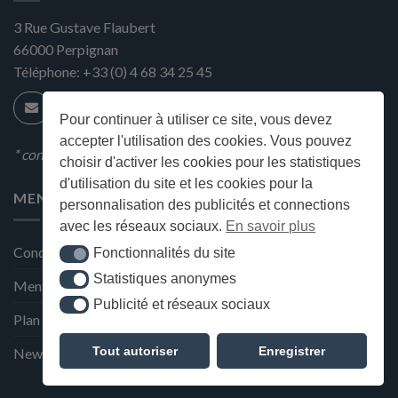
3 Rue Gustave Flaubert
66000
Perpignan
Téléphone:
+33 (0) 4 68 34 25 45
Pour continuer à utiliser ce site, vous devez
accepter l'utilisation des cookies. Vous pouvez
* condition en magasin
choisir d'activer les cookies pour les statistiques
d'utilisation du site et les cookies pour la
MENU
personnalisation des publicités et connections
avec les réseaux sociaux.
En savoir plus
Conditions générales de ventes
Fonctionnalités du site
Fonctionnalités du site
Statistiques anonymes
Statistiques anonymes
Mentions Légales et Politique de confidentialité
Publicité et réseaux sociaux
Publicité et réseaux sociaux
Plan du site
Tout autoriser
Enregistrer
Newsletter de la Maison Deffès