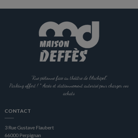
a
plusieurs
variations.
Les
options
peuvent
être
choisies
sur
la
page
du
"Rue piétonne face au théâtre de l'Archipel".
produit
Parking offert ! * Accès et stationnement autorisé pour charger vos
achats
CONTACT
3 Rue Gustave Flaubert
66000
Perpignan