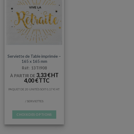
SERVIETTES
Serviette de Table imprimée –
165 x 165 mm
Réf: 13TI908
3,33
€
À PARTIR DE
4,00
€
PAQUET DE 20 UNITÉS SOIT
0,17
€
/ SERVIETTES
CHOIX DES OPTIONS
Ce
produit