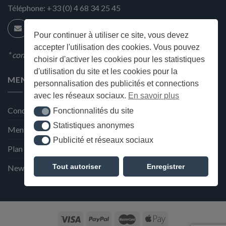
Téléphone:
+33 (0) 4 68 34 25 45
Pour continuer à utiliser ce site, vous devez
accepter l'utilisation des cookies. Vous pouvez
* condition en magasin
choisir d'activer les cookies pour les statistiques
d'utilisation du site et les cookies pour la
MENU
personnalisation des publicités et connections
avec les réseaux sociaux.
En savoir plus
Conditions générales de ventes
Fonctionnalités du site
Fonctionnalités du site
Statistiques anonymes
Statistiques anonymes
Mentions Légales et Politique de confidentialité
Publicité et réseaux sociaux
Publicité et réseaux sociaux
Plan du site
Tout autoriser
Enregistrer
Newsletter de la Maison Deffès