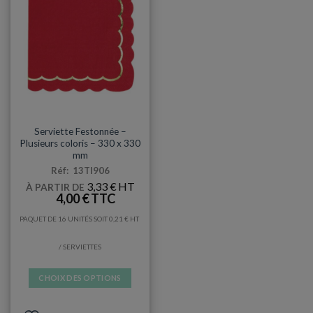
SERVIETTES
Serviette Festonnée –
Plusieurs coloris – 330 x 330
mm
Réf: 13TI906
3,33
€
À PARTIR DE
4,00
€
PAQUET DE 16 UNITÉS SOIT
0,21
€
/ SERVIETTES
CHOIX DES OPTIONS
Ce
produit