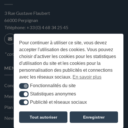
3 Rue Gustave Flaubert
66000
Perpignan
Téléphone:
+33 (0) 4 68 34 25 45
Pour continuer à utiliser ce site, vous devez
accepter l'utilisation des cookies. Vous pouvez
* condition en magasin
choisir d'activer les cookies pour les statistiques
d'utilisation du site et les cookies pour la
MENU
personnalisation des publicités et connections
avec les réseaux sociaux.
En savoir plus
Conditions générales de ventes
Fonctionnalités du site
Fonctionnalités du site
Statistiques anonymes
Statistiques anonymes
Mentions Légales et Politique de confidentialité
Publicité et réseaux sociaux
Publicité et réseaux sociaux
Plan du site
Tout autoriser
Enregistrer
Newsletter de la Maison Deffès