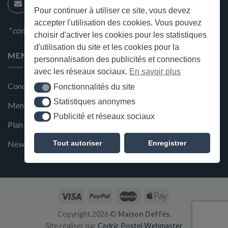
Pour continuer à utiliser ce site, vous devez
accepter l'utilisation des cookies. Vous pouvez
* condition en magasin
choisir d'activer les cookies pour les statistiques
d'utilisation du site et les cookies pour la
MENU
personnalisation des publicités et connections
avec les réseaux sociaux.
En savoir plus
Conditions générales de ventes
Fonctionnalités du site
Fonctionnalités du site
Statistiques anonymes
Statistiques anonymes
Mentions Légales et Politique de confidentialité
Publicité et réseaux sociaux
Publicité et réseaux sociaux
Plan du site
Tout autoriser
Enregistrer
Newsletter de la Maison Deffès
Copyright 2026 ©
Maison Deffés.
Site réaliser par
Cedric Postel Webmaster