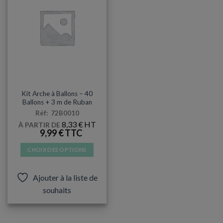
BABY SHOWER
Kit Arche à Ballons – 40
Ballons + 3 m de Ruban
Réf: 72B0010
8,33
€
À PARTIR DE
9,99
€
CHOIX DES OPTIONS
Ce
produit
Ajouter à la liste de
a
souhaits
plusieurs
variations.
Les