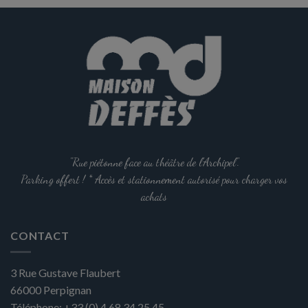
options
peuvent
être
choisies
sur
la
page
du
produit
"Rue piétonne face au théâtre de l'Archipel".
Parking offert ! * Accès et stationnement autorisé pour charger vos
achats
CONTACT
3 Rue Gustave Flaubert
66000
Perpignan
Téléphone:
+33 (0) 4 68 34 25 45