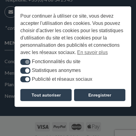
Pour continuer à utiliser ce site, vous devez
accepter l'utilisation des cookies. Vous pouvez
* condition en magasin
choisir d'activer les cookies pour les statistiques
d'utilisation du site et les cookies pour la
MENU
personnalisation des publicités et connections
avec les réseaux sociaux.
En savoir plus
Conditions générales de ventes
Fonctionnalités du site
Fonctionnalités du site
Statistiques anonymes
Statistiques anonymes
Mentions Légales et Politique de confidentialité
Publicité et réseaux sociaux
Publicité et réseaux sociaux
Plan du site
Tout autoriser
Enregistrer
Newsletter de la Maison Deffès