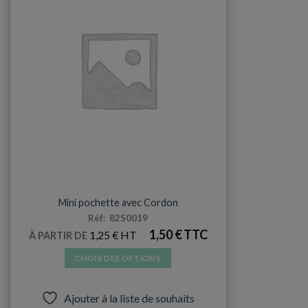
ANNIVERSAIRES ADULTES
Mini pochette avec Cordon
Réf: 82S0019
1,50
€
1,25
€
À PARTIR DE
CHOIX DES OPTIONS
Ce
produit
Ajouter à la liste de souhaits
a