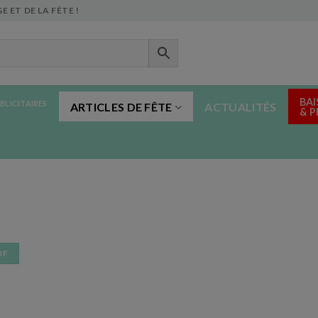
E ET DE LA FÊTE !
BAI
BLICITAIRES
ARTICLES DE FÊTE
ACTUALITÉS
& 
DF