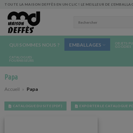
Skip
TOUTE LA MAISON DEFFÈS EN UN CLIC ! LE MEILLEUR DE L'EMBALLAG
to
content
OBJETS PU
QUI SOMMES NOUS ?
EMBALLAGES
GOODIES
CATALOGUES
FOURNISSEURS
Papa
Accueil
»
Papa
CATALOGUE DU SITE (PDF)
EXPORTER LE CATALOGUE P