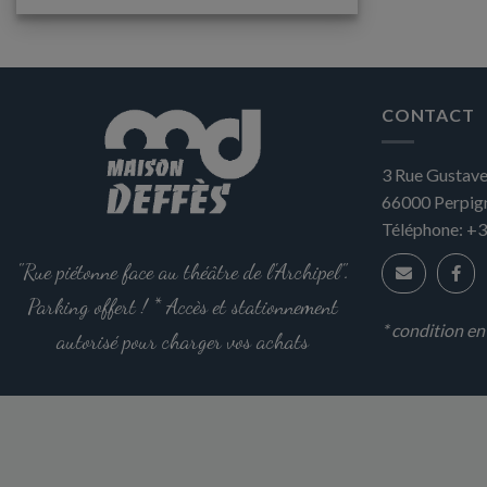
plusieurs
variations.
Les
options
CONTACT
peuvent
être
3 Rue Gustave
choisies
sur
66000
Perpig
la
Téléphone:
+3
page
"Rue piétonne face au théâtre de l'Archipel".
du
produit
Parking offert ! * Accès et stationnement
* condition e
autorisé pour charger vos achats