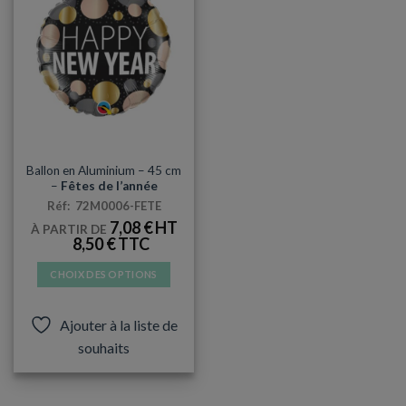
MYLAR
Ballon en Aluminium – 45 cm
–
Fêtes de l’année
Réf: 72M0006-FETE
7,08
€
À PARTIR DE
8,50
€
CHOIX DES OPTIONS
Ce
produit
Ajouter à la liste de
a
souhaits
plusieurs
variations.
Les