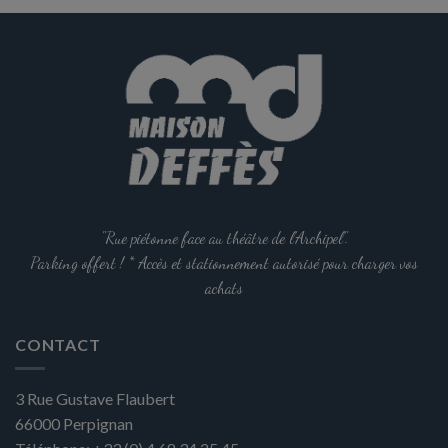
options
peuvent
être
choisies
sur
la
page
du
produit
"Rue piétonne face au théâtre de l'Archipel".
Parking offert ! * Accès et stationnement autorisé pour charger vos
achats
CONTACT
3 Rue Gustave Flaubert
66000
Perpignan