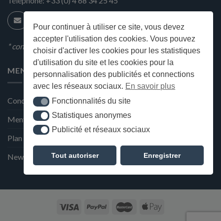
Téléphone:
+33 (0) 4 68 34 25 45
Pour continuer à utiliser ce site, vous devez
accepter l'utilisation des cookies. Vous pouvez
* condition en magasin
choisir d'activer les cookies pour les statistiques
d'utilisation du site et les cookies pour la
MENU
personnalisation des publicités et connections
avec les réseaux sociaux.
En savoir plus
Conditions générales de ventes
Fonctionnalités du site
Fonctionnalités du site
Statistiques anonymes
Statistiques anonymes
Mentions Légales et Politique de confidentialité
Publicité et réseaux sociaux
Publicité et réseaux sociaux
Plan du site
Tout autoriser
Enregistrer
Newsletter de la Maison Deffès