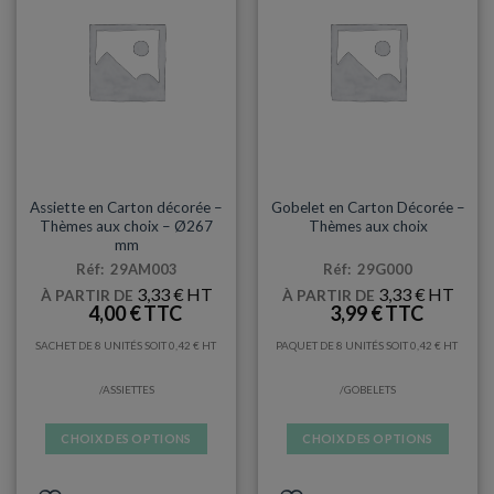
ASSIETTES
GOBELETS
Assiette en Carton décorée –
Gobelet en Carton Décorée –
Thèmes aux choix – Ø267
Thèmes aux choix
mm
Réf: 29AM003
Réf: 29G000
3,33
€
3,33
€
À PARTIR DE
À PARTIR DE
4,00
€
3,99
€
SACHET DE 8 UNITÉS SOIT
0,42
€
PAQUET DE 8 UNITÉS SOIT
0,42
€
/ASSIETTES
/GOBELETS
CHOIX DES OPTIONS
CHOIX DES OPTIONS
Ce
Ce
produit
produit