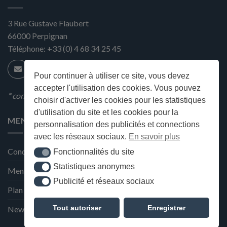
3 Rue Gustave Flaubert
66000
Perpignan
Téléphone:
+33 (0) 4 68 34 25 45
Pour continuer à utiliser ce site, vous devez
accepter l'utilisation des cookies. Vous pouvez
* condition en magasin
choisir d'activer les cookies pour les statistiques
d'utilisation du site et les cookies pour la
MENU
personnalisation des publicités et connections
avec les réseaux sociaux.
En savoir plus
Conditions générales de ventes
Fonctionnalités du site
Fonctionnalités du site
Statistiques anonymes
Statistiques anonymes
Mentions Légales et Politique de confidentialité
Publicité et réseaux sociaux
Publicité et réseaux sociaux
Plan du site
Tout autoriser
Enregistrer
Newsletter de la Maison Deffès