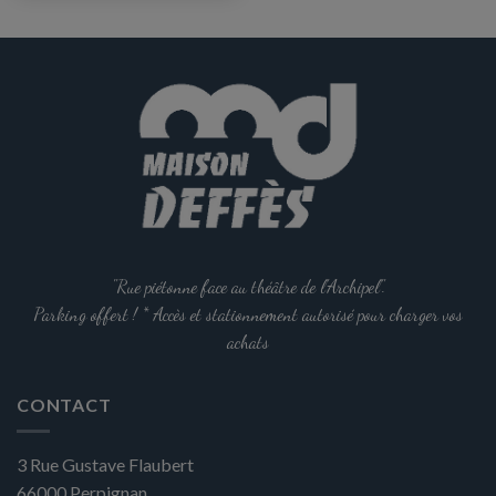
Les
options
peuvent
être
choisies
sur
la
page
du
produit
"Rue piétonne face au théâtre de l'Archipel".
Parking offert ! * Accès et stationnement autorisé pour charger vos
achats
CONTACT
3 Rue Gustave Flaubert
66000
Perpignan