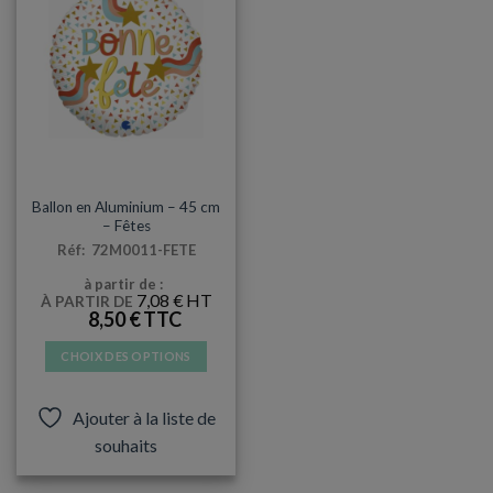
MYLAR
Ballon en Aluminium – 45 cm
– Fêtes
Réf: 72M0011-FETE
à partir de :
7,08
€
À PARTIR DE
8,50
€
CHOIX DES OPTIONS
Ce
produit
Ajouter à la liste de
a
souhaits
plusieurs
variations.