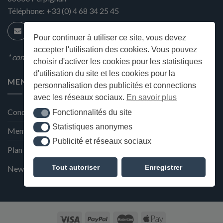
Téléphone:
+33 (0) 4 68 34 25 45
Pour continuer à utiliser ce site, vous devez
accepter l'utilisation des cookies. Vous pouvez
* condition en magasin
choisir d'activer les cookies pour les statistiques
d'utilisation du site et les cookies pour la
MENU
personnalisation des publicités et connections
avec les réseaux sociaux.
En savoir plus
Conditions générales de ventes
Fonctionnalités du site
Fonctionnalités du site
Statistiques anonymes
Statistiques anonymes
Mentions Légales et Politique de confidentialité
Publicité et réseaux sociaux
Publicité et réseaux sociaux
Plan du site
Tout autoriser
Enregistrer
Newsletter de la Maison Deffès