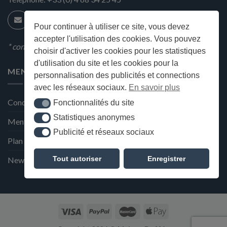
Pour continuer à utiliser ce site, vous devez
accepter l'utilisation des cookies. Vous pouvez
* condition en magasin
choisir d'activer les cookies pour les statistiques
d'utilisation du site et les cookies pour la
MENU
personnalisation des publicités et connections
avec les réseaux sociaux.
En savoir plus
Conditions générales de ventes
Fonctionnalités du site
Fonctionnalités du site
Statistiques anonymes
Statistiques anonymes
Mentions Légales et Politique de confidentialité
Publicité et réseaux sociaux
Publicité et réseaux sociaux
Plan du site
Tout autoriser
Enregistrer
Newsletter de la Maison Deffès