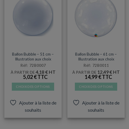
BUBBLE
BALLONS
Ballon Bubble – 51 cm –
Ballon Bubble – 61 cm –
Illustration aux choix
Illustration aux choix
Réf: 72B0007
Réf: 72B0011
4,18
€
12,49
€
À PARTIR DE
À PARTIR DE
5,02
€
14,99
€
CHOIX DES OPTIONS
CHOIX DES OPTIONS
Ce
Ce
produit
produit
Ajouter à la liste de
Ajouter à la liste de
a
a
souhaits
souhaits
plusieurs
plusieurs
variations.
variations.
Les
Les