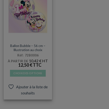
BUBBLE
Ballon Bubble – 56 cm –
Illustration au choix
Réf: 72B0006
10,42
€
À PARTIR DE
12,50
€
CHOIX DES OPTIONS
Ce
produit
Ajouter à la liste de
a
souhaits
plusieurs
variations.
Les