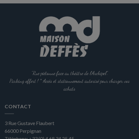
options
peuvent
être
choisies
sur
la
page
du
produit
"Rue piétonne face au théâtre de l'Archipel".
Parking offert ! * Accès et stationnement autorisé pour charger vos
achats
CONTACT
3 Rue Gustave Flaubert
66000
Perpignan
Téléphone:
+33 (0) 4 68 34 25 45