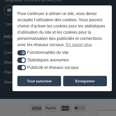
Pour continuer à utiliser ce site, vous devez
accepter l'utilisation des cookies. Vous pouvez
* condition en magasin
choisir d'activer les cookies pour les statistiques
d'utilisation du site et les cookies pour la
MENU
personnalisation des publicités et connections
avec les réseaux sociaux.
En savoir plus
Conditions générales de ventes
Fonctionnalités du site
Fonctionnalités du site
Statistiques anonymes
Statistiques anonymes
Mentions Légales et Politique de confidentialité
Publicité et réseaux sociaux
Publicité et réseaux sociaux
Plan du site
Tout autoriser
Enregistrer
Newsletter de la Maison Deffès