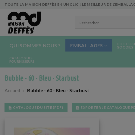
Skip
TOUTE LA MAISON DEFFÈS EN UN CLIC ! LE MEILLEUR DE L'EMBALLAG
to
content
OBJETS PU
QUI SOMMES NOUS ?
EMBALLAGES
GOODIES
CATALOGUES
FOURNISSEURS
Bubble - 60 - Bleu - Starbust
Accueil
»
Bubble - 60 - Bleu - Starbust
CATALOGUE DU SITE (PDF)
EXPORTER LE CATALOGUE P