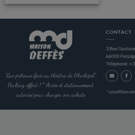
plusieurs
variations.
Les
options
CONTACT
peuvent
être
3 Rue Gustave
choisies
sur
66000
Perpig
la
Téléphone:
+3
page
"Rue piétonne face au théâtre de l'Archipel".
du
produit
Parking offert ! * Accès et stationnement
* condition e
autorisé pour charger vos achats