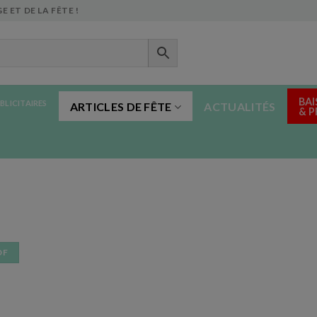
E ET DE LA FÊTE !
BAI
BLICITAIRES
ARTICLES DE FÊTE
ACTUALITÉS
& 
DF