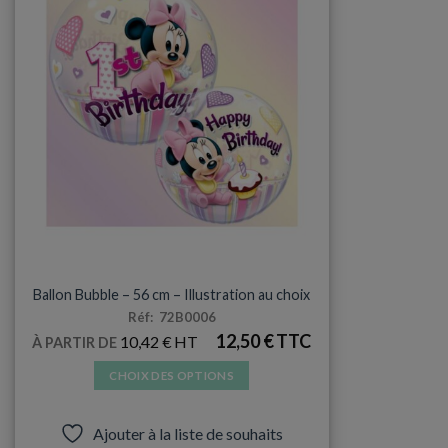
BUBBLE
Ballon Bubble – 56 cm – Illustration au choix
Réf: 72B0006
12,50
€
10,42
€
À PARTIR DE
CHOIX DES OPTIONS
Ce
produit
Ajouter à la liste de souhaits
a