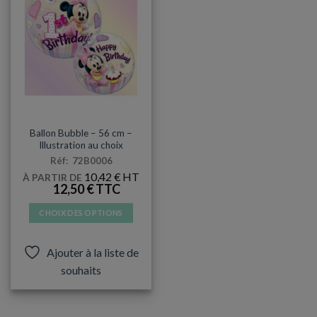
BUBBLE
Ballon Bubble – 56 cm –
Illustration au choix
Réf: 72B0006
10,42
€
À PARTIR DE
12,50
€
CHOIX DES OPTIONS
Ce
produit
Ajouter à la liste de
a
souhaits
plusieurs
variations.
Les