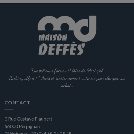
options
peuvent
être
choisies
sur
la
page
du
produit
"Rue piétonne face au théâtre de l'Archipel".
Parking offert ! * Accès et stationnement autorisé pour charger vos
achats
CONTACT
3 Rue Gustave Flaubert
66000
Perpignan
Téléphone:
+33 (0) 4 68 34 25 45