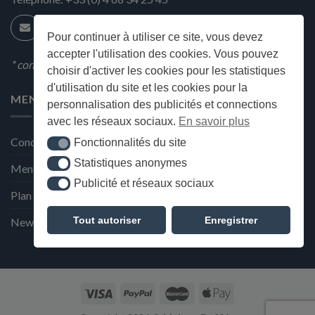
Pour continuer à utiliser ce site, vous devez
accepter l'utilisation des cookies. Vous pouvez
* condition en magasin
choisir d'activer les cookies pour les statistiques
d'utilisation du site et les cookies pour la
MENU
personnalisation des publicités et connections
avec les réseaux sociaux.
En savoir plus
Conditions générales de ventes
Fonctionnalités du site
Fonctionnalités du site
Statistiques anonymes
Statistiques anonymes
Mentions Légales et Politique de confidentialité
Publicité et réseaux sociaux
Publicité et réseaux sociaux
Plan du site
Tout autoriser
Enregistrer
Newsletter de la Maison Deffès