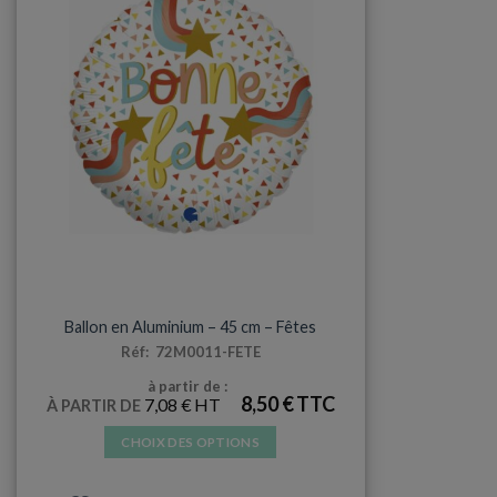
MYLAR
Ballon en Aluminium – 45 cm – Fêtes
Réf: 72M0011-FETE
à partir de :
8,50
€
7,08
€
À PARTIR DE
CHOIX DES OPTIONS
Ce
produit