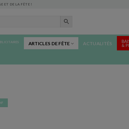
E ET DE LA FÊTE !
BAI
BLICITAIRES
ARTICLES DE FÊTE
ACTUALITÉS
& 
DF