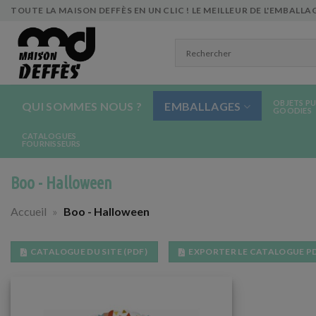
Skip
TOUTE LA MAISON DEFFÈS EN UN CLIC ! LE MEILLEUR DE L'EMBALLAG
to
content
OBJETS PU
QUI SOMMES NOUS ?
EMBALLAGES
GOODIES
CATALOGUES
FOURNISSEURS
Boo - Halloween
Accueil
»
Boo - Halloween
CATALOGUE DU SITE (PDF)
EXPORTER LE CATALOGUE P