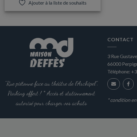
Ajouter à la liste de souhaits
a
plusieurs
variations.
Les
options
CONTACT
peuvent
être
3 Rue Gustave
choisies
sur
66000
Perpig
la
Téléphone:
+3
page
"Rue piétonne face au théâtre de l'Archipel".
du
produit
Parking offert ! * Accès et stationnement
* condition e
autorisé pour charger vos achats