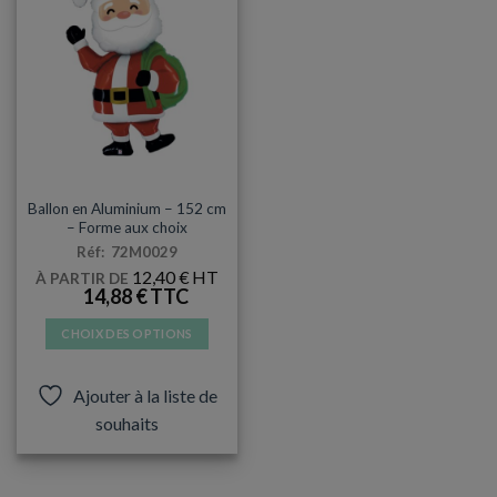
MYLAR
Ballon en Aluminium – 152 cm
– Forme aux choix
Réf: 72M0029
12,40
€
À PARTIR DE
14,88
€
CHOIX DES OPTIONS
Ce
produit
Ajouter à la liste de
a
souhaits
plusieurs
variations.
Les