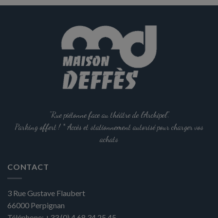
options
peuvent
être
choisies
sur
la
page
du
produit
"Rue piétonne face au théâtre de l'Archipel".
Parking offert ! * Accès et stationnement autorisé pour charger vos
achats
CONTACT
3 Rue Gustave Flaubert
66000
Perpignan
Téléphone:
+33 (0) 4 68 34 25 45