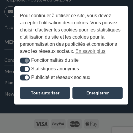
Pour continuer à utiliser ce site, vous devez
accepter l'utilisation des cookies. Vous pouvez
* condition en magasin
choisir d'activer les cookies pour les statistiques
d'utilisation du site et les cookies pour la
MENU
personnalisation des publicités et connections
avec les réseaux sociaux.
En savoir plus
Conditions générales de ventes
Fonctionnalités du site
Fonctionnalités du site
Statistiques anonymes
Statistiques anonymes
Mentions Légales et Politique de confidentialité
Publicité et réseaux sociaux
Publicité et réseaux sociaux
Plan du site
Tout autoriser
Enregistrer
Newsletter de la Maison Deffès