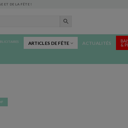
E ET DE LA FÊTE !
BAI
BLICITAIRES
ARTICLES DE FÊTE
ACTUALITÉS
& 
DF