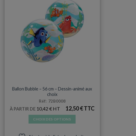
BUBBLE
Ballon Bubble – 56 cm – Dessin-animé aux
choix
Réf: 72B0008
12,50
€
10,42
€
À PARTIR DE
CHOIX DES OPTIONS
Ce
produit