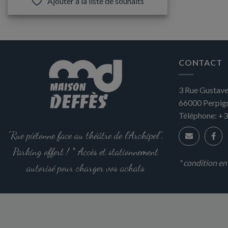
Ajouter à la liste de souhaits
a
plusieurs
variations.
Les
options
CONTACT
peuvent
être
3 Rue Gustave
choisies
sur
66000
Perpig
la
Téléphone:
+3
page
"Rue piétonne face au théâtre de l'Archipel".
du
produit
Parking offert ! * Accès et stationnement
* condition e
autorisé pour charger vos achats