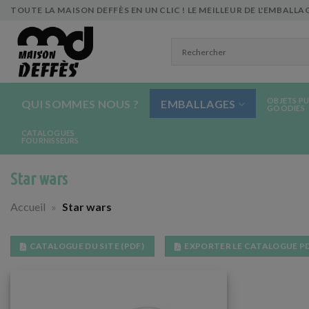
Skip
TOUTE LA MAISON DEFFÈS EN UN CLIC ! LE MEILLEUR DE L'EMBALLAG
to
content
OBJETS PU
QUI SOMMES NOUS ?
EMBALLAGES
GOODIES
CATALOGUES
FOURNISSEURS
Star wars
Accueil
»
Star wars
CATALOGUE DU SITE (PDF)
EXPORTER LE CATALOGUE P