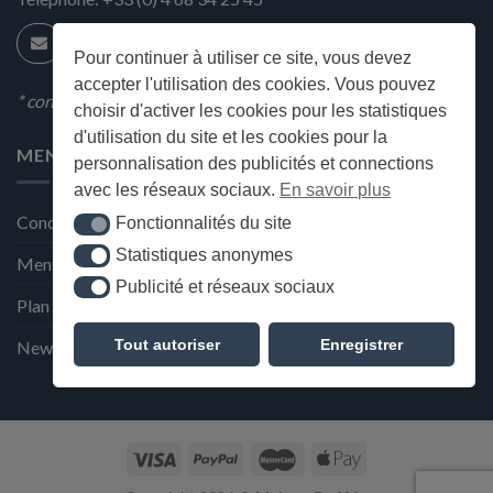
Pour continuer à utiliser ce site, vous devez
accepter l'utilisation des cookies. Vous pouvez
* condition en magasin
choisir d'activer les cookies pour les statistiques
d'utilisation du site et les cookies pour la
MENU
personnalisation des publicités et connections
avec les réseaux sociaux.
En savoir plus
Conditions générales de ventes
Fonctionnalités du site
Fonctionnalités du site
Statistiques anonymes
Statistiques anonymes
Mentions Légales et Politique de confidentialité
Publicité et réseaux sociaux
Publicité et réseaux sociaux
Plan du site
Tout autoriser
Enregistrer
Newsletter de la Maison Deffès