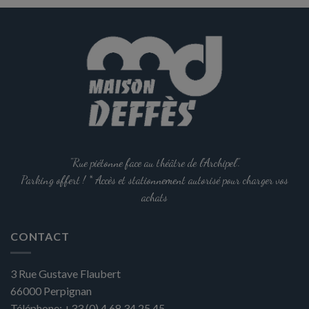
options
peuvent
être
choisies
sur
la
page
du
produit
"Rue piétonne face au théâtre de l'Archipel".
Parking offert ! * Accès et stationnement autorisé pour charger vos
achats
CONTACT
3 Rue Gustave Flaubert
66000
Perpignan
Téléphone:
+33 (0) 4 68 34 25 45