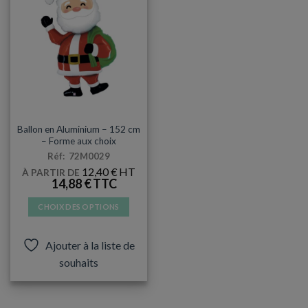
MYLAR
Ballon en Aluminium – 152 cm
– Forme aux choix
Réf: 72M0029
12,40
€
À PARTIR DE
14,88
€
CHOIX DES OPTIONS
Ce
produit
Ajouter à la liste de
a
souhaits
plusieurs
variations.
Les