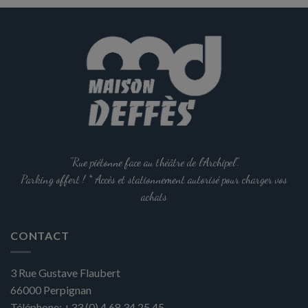
options
peuvent
être
choisies
sur
la
page
du
produit
"Rue piétonne face au théâtre de l'Archipel".
Parking offert ! * Accès et stationnement autorisé pour charger vos
achats
CONTACT
3 Rue Gustave Flaubert
66000
Perpignan
Téléphone:
+33 (0) 4 68 34 25 45