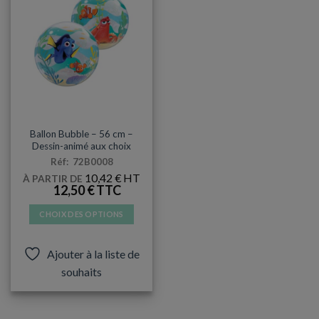
BUBBLE
Ballon Bubble – 56 cm –
Dessin-animé aux choix
Réf: 72B0008
10,42
€
À PARTIR DE
12,50
€
CHOIX DES OPTIONS
Ce
produit
Ajouter à la liste de
a
souhaits
plusieurs
variations.
Les