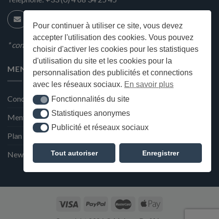
Pour continuer à utiliser ce site, vous devez
accepter l'utilisation des cookies. Vous pouvez
* condition en magasin
choisir d'activer les cookies pour les statistiques
d'utilisation du site et les cookies pour la
MENU
personnalisation des publicités et connections
avec les réseaux sociaux.
En savoir plus
Conditions générales de ventes
Fonctionnalités du site
Fonctionnalités du site
Statistiques anonymes
Statistiques anonymes
Mentions Légales et Politique de confidentialité
Publicité et réseaux sociaux
Publicité et réseaux sociaux
Plan du site
Tout autoriser
Enregistrer
Newsletter de la Maison Deffès