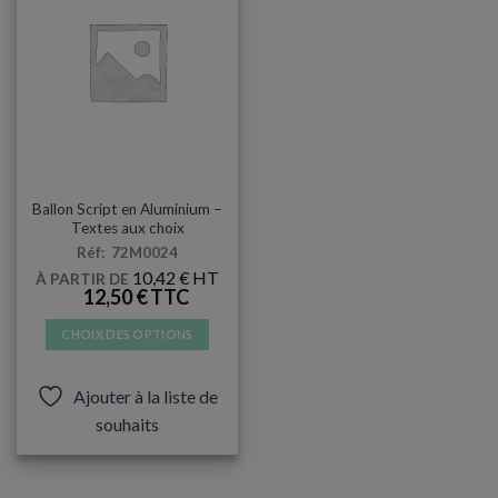
MYLAR
Ballon Script en Aluminium –
Textes aux choix
Réf: 72M0024
10,42
€
À PARTIR DE
12,50
€
CHOIX DES OPTIONS
Ce
produit
Ajouter à la liste de
a
souhaits
plusieurs
variations.
Les