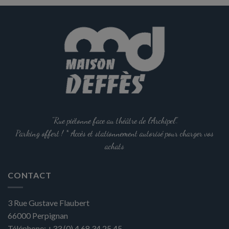
options
peuvent
être
choisies
sur
la
page
du
produit
"Rue piétonne face au théâtre de l'Archipel".
Parking offert ! * Accès et stationnement autorisé pour charger vos
achats
CONTACT
3 Rue Gustave Flaubert
66000
Perpignan
Téléphone:
+33 (0) 4 68 34 25 45