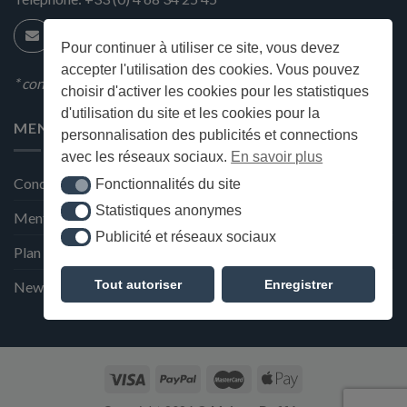
Pour continuer à utiliser ce site, vous devez
accepter l'utilisation des cookies. Vous pouvez
* condition en magasin
choisir d'activer les cookies pour les statistiques
d'utilisation du site et les cookies pour la
MENU
personnalisation des publicités et connections
avec les réseaux sociaux.
En savoir plus
Conditions générales de ventes
Fonctionnalités du site
Fonctionnalités du site
Statistiques anonymes
Statistiques anonymes
Mentions Légales et Politique de confidentialité
Publicité et réseaux sociaux
Publicité et réseaux sociaux
Plan du site
Tout autoriser
Enregistrer
Newsletter de la Maison Deffès