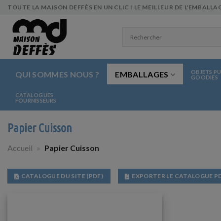
Skip
TOUTE LA MAISON DEFFÈS EN UN CLIC ! LE MEILLEUR DE L'EMBALLAG
to
content
OBJETS PU
QUI SOMMES NOUS ?
EMBALLAGES
GOODIES
CATALOGUES
FOURNISSEURS
Papier Cuisson
Accueil
»
Papier Cuisson
CATALOGUE DU SITE (PDF)
EXPORTER LE CATALOGUE P