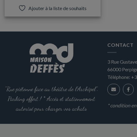
Ajouter à la liste de souhaits
CONTACT
3 Rue Gustave
66000
Perpig
Téléphone:
+3
"Rue piétonne face au théâtre de l'Archipel".
Parking offert ! * Accès et stationnement
* condition e
autorisé pour charger vos achats