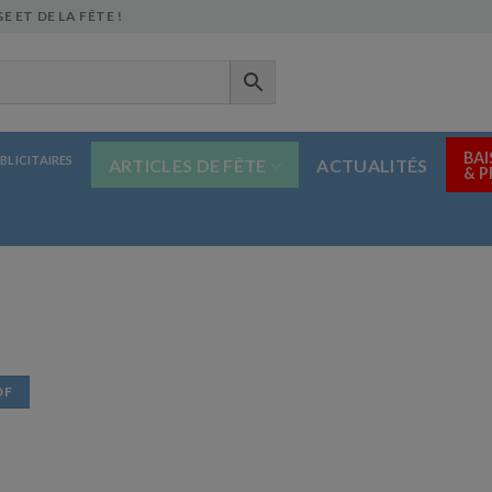
E ET DE LA FÊTE !
BAI
BLICITAIRES
ARTICLES DE FÊTE
ACTUALITÉS
& 
DF