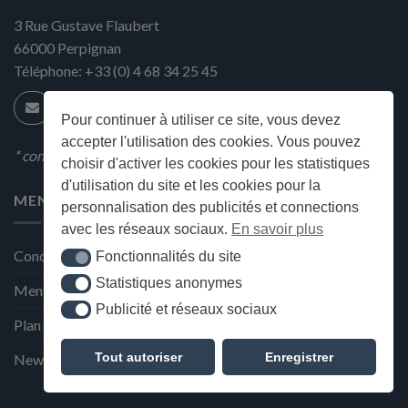
3 Rue Gustave Flaubert
66000
Perpignan
Téléphone:
+33 (0) 4 68 34 25 45
Pour continuer à utiliser ce site, vous devez
accepter l'utilisation des cookies. Vous pouvez
* condition en magasin
choisir d'activer les cookies pour les statistiques
d'utilisation du site et les cookies pour la
MENU
personnalisation des publicités et connections
avec les réseaux sociaux.
En savoir plus
Conditions générales de ventes
Fonctionnalités du site
Fonctionnalités du site
Statistiques anonymes
Statistiques anonymes
Mentions Légales et Politique de confidentialité
Publicité et réseaux sociaux
Publicité et réseaux sociaux
Plan du site
Tout autoriser
Enregistrer
Newsletter de la Maison Deffès