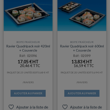
BOITE FRAÎCHEUR
BOITE FRAÎCHEUR
Ravier Quadripack noir 420ml
Ravier Quadripack noir 600ml
+ Couvercle
+ Couvercle
Réf: 02096
Réf: 02099
17,05
€
13,83
€
20,46
€
16,59
€
PAQUET DE 25 UNITÉS SOIT
0,68
€
PAQUET DE 20 UNITÉS SOIT
0,69
€
/RAVIERS
/RAVIERS
AJOUTER AU PANIER
AJOUTER AU PANIER
Ajouter à la liste de
Ajouter à la liste de