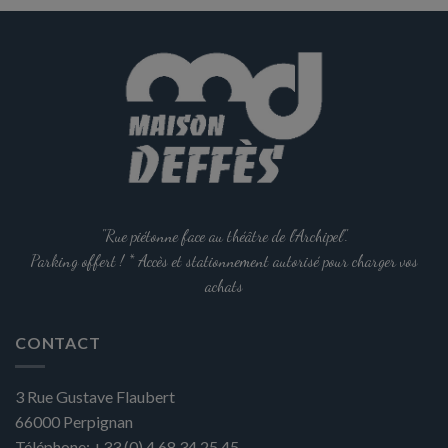
options
peuvent
être
choisies
sur
la
page
du
produit
"Rue piétonne face au théâtre de l'Archipel".
Parking offert ! * Accès et stationnement autorisé pour charger vos
achats
CONTACT
3 Rue Gustave Flaubert
66000
Perpignan
Téléphone:
+33 (0) 4 68 34 25 45