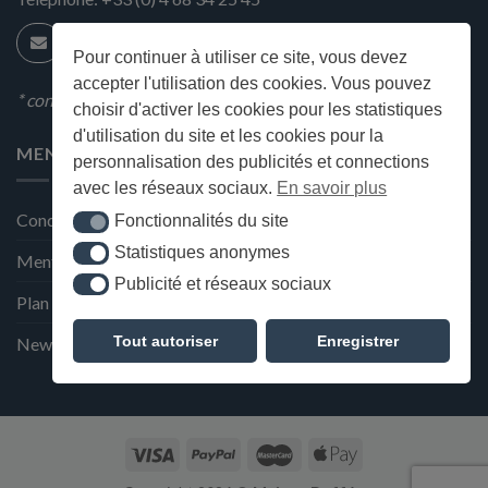
Pour continuer à utiliser ce site, vous devez
accepter l'utilisation des cookies. Vous pouvez
* condition en magasin
choisir d'activer les cookies pour les statistiques
d'utilisation du site et les cookies pour la
MENU
personnalisation des publicités et connections
avec les réseaux sociaux.
En savoir plus
Conditions générales de ventes
Fonctionnalités du site
Fonctionnalités du site
Statistiques anonymes
Statistiques anonymes
Mentions Légales et Politique de confidentialité
Publicité et réseaux sociaux
Publicité et réseaux sociaux
Plan du site
Tout autoriser
Enregistrer
Newsletter de la Maison Deffès