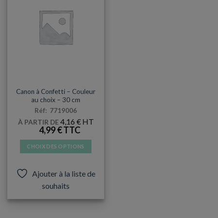
BABY SHOWER
Canon à Confetti – Couleur
au choix – 30 cm
Réf: 7719006
4,16
€
À PARTIR DE
4,99
€
CHOIX DES OPTIONS
Ce
produit
Ajouter à la liste de
a
souhaits
plusieurs
variations.
Les