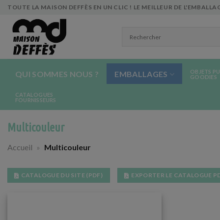
Skip
TOUTE LA MAISON DEFFÈS EN UN CLIC ! LE MEILLEUR DE L'EMBALLAG
to
content
OBJETS PU
QUI SOMMES NOUS ?
EMBALLAGES
GOODIES
CATALOGUES
FOURNISSEURS
Multicouleur
Accueil
»
Multicouleur
CATALOGUE DU SITE (PDF)
EXPORTER LE CATALOGUE P