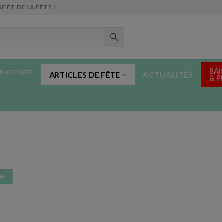
E ET DE LA FÊTE !
BAI
BLICITAIRES
ARTICLES DE FÊTE
ACTUALITÉS
& 
DF