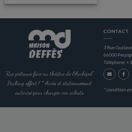
plusieurs
variations.
Les
options
CONTACT
peuvent
être
3 Rue Gustave
choisies
sur
66000
Perpig
la
Téléphone:
+3
page
"Rue piétonne face au théâtre de l'Archipel".
du
produit
Parking offert ! * Accès et stationnement
* condition e
autorisé pour charger vos achats