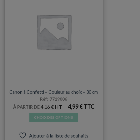
BABY SHOWER
Canon à Confetti – Couleur au choix – 30 cm
Réf: 7719006
4,99
€
4,16
€
À PARTIR DE
CHOIX DES OPTIONS
Ce
produit
Ajouter à la liste de souhaits
a