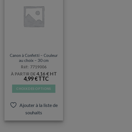
BABY SHOWER
Canon à Confetti – Couleur
au choix – 30 cm
Réf: 7719006
4,16
€
À PARTIR DE
4,99
€
CHOIX DES OPTIONS
Ce
produit
Ajouter à la liste de
a
souhaits
plusieurs
variations.
Les