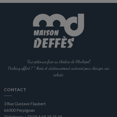
options
peuvent
être
choisies
sur
la
page
du
produit
"Rue piétonne face au théâtre de l'Archipel".
Parking offert ! * Accès et stationnement autorisé pour charger vos
achats
CONTACT
3 Rue Gustave Flaubert
66000
Perpignan
Téléphone:
+33 (0) 4 68 34 25 45