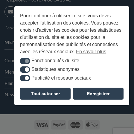
Pour continuer à utiliser ce site, vous devez
accepter l'utilisation des cookies. Vous pouvez
* condition en magasin
choisir d'activer les cookies pour les statistiques
d'utilisation du site et les cookies pour la
MENU
personnalisation des publicités et connections
avec les réseaux sociaux.
En savoir plus
Conditions générales de ventes
Fonctionnalités du site
Fonctionnalités du site
Statistiques anonymes
Statistiques anonymes
Mentions Légales et Politique de confidentialité
Publicité et réseaux sociaux
Publicité et réseaux sociaux
Plan du site
Tout autoriser
Enregistrer
Newsletter de la Maison Deffès