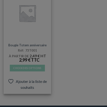
BOUGIES
Bougie Totem anniversaire
Réf: 73T001
2,49
€
À PARTIR DE
2,99
€
CHOIX DES OPTIONS
Ce
produit
Ajouter à la liste de
a
souhaits
plusieurs
variations.
Les
options