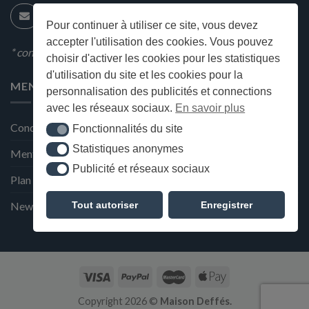
Pour continuer à utiliser ce site, vous devez
accepter l'utilisation des cookies. Vous pouvez
* condition en magasin
choisir d'activer les cookies pour les statistiques
d'utilisation du site et les cookies pour la
MENU
personnalisation des publicités et connections
avec les réseaux sociaux.
En savoir plus
Conditions générales de ventes
Fonctionnalités du site
Fonctionnalités du site
Statistiques anonymes
Statistiques anonymes
Mentions Légales et Politique de confidentialité
Publicité et réseaux sociaux
Publicité et réseaux sociaux
Plan du site
Tout autoriser
Enregistrer
Newsletter de la Maison Deffès
Copyright 2026 ©
Maison Deffés.