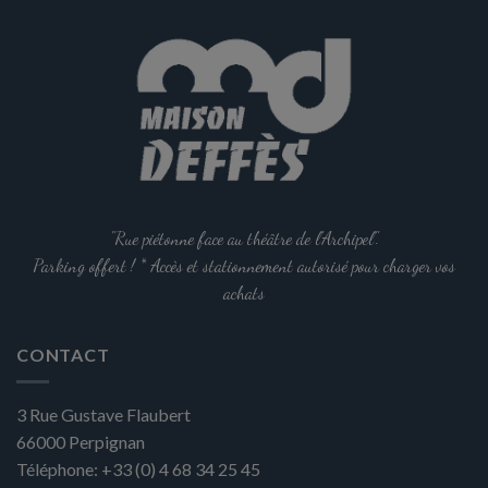
peuvent
être
choisies
sur
la
page
du
produit
"Rue piétonne face au théâtre de l'Archipel".
Parking offert ! * Accès et stationnement autorisé pour charger vos
achats
CONTACT
3 Rue Gustave Flaubert
66000
Perpignan
Téléphone:
+33 (0) 4 68 34 25 45