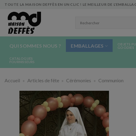
Skip
TOUTE LA MAISON DEFFÈS EN UN CLIC ! LE MEILLEUR DE L'EMBALLAG
to
content
OBJETS PU
QUI SOMMES NOUS ?
EMBALLAGES
GOODIES
CATALOGUES
FOURNISSEURS
Accueil
»
Articles de fête
»
Cérémonies
»
Communion