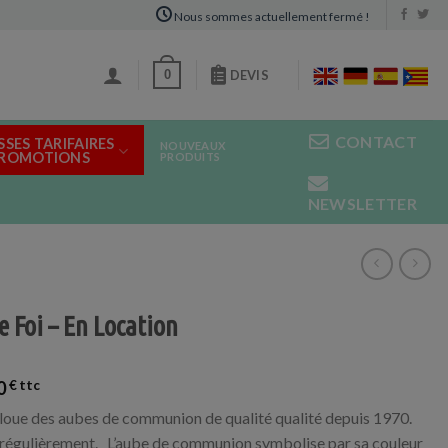
Nous sommes actuellement fermé !
0
DEVIS
CONTACT
SSES TARIFAIRES
NOUVEAUX
PROMOTIONS
PRODUITS
NEWSLETTER
 Foi – En Location
0
€
loue des aubes de communion de qualité qualité depuis 1970.
régulièrement. L’aube de communion symbolise par sa couleur