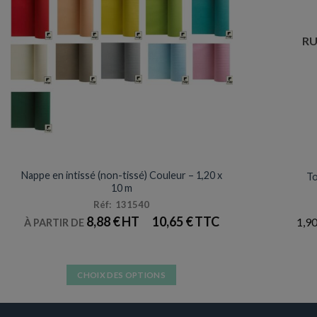
RU
NAPPES / SET & CHEMIN DE TABLE
A
Nappe en intissé (non-tissé) Couleur – 1,20 x
To
10 m
Réf: 131540
8,88
€
10,65
€
1,9
À PARTIR DE
CHOIX DES OPTIONS
Ce
produit