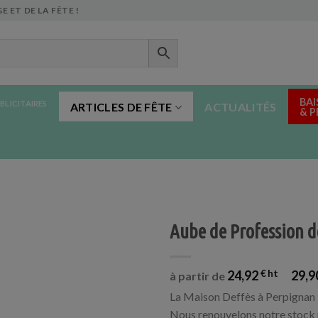
E ET DE LA FÊTE !
BAI
BLICITAIRES
ARTICLES DE FÊTE
ACTUALITÉS
& 
Aube de Profession de
24,92
€
29,9
à partir de
La Maison Deffès à Perpignan 
Nous renouvelons notre stock 