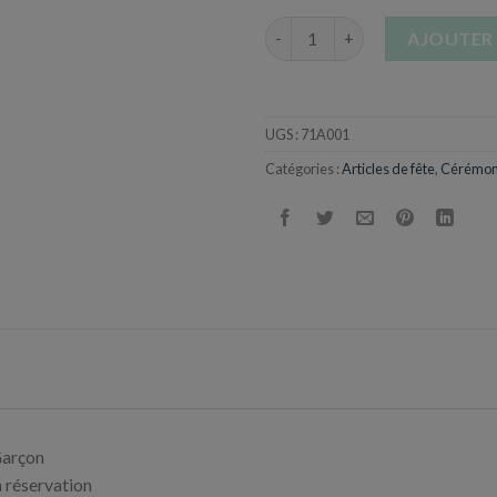
quantité de Aube de Profession
AJOUTER 
UGS :
71A001
Catégories :
Articles de fête
,
Cérémon
 Garçon
a réservation