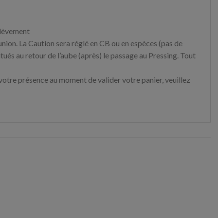
enlèvement
union. La Caution sera réglé en CB ou en espèces (pas de
ués au retour de l’aube (après) le passage au Pressing. Tout
n votre présence au moment de valider votre panier, veuillez