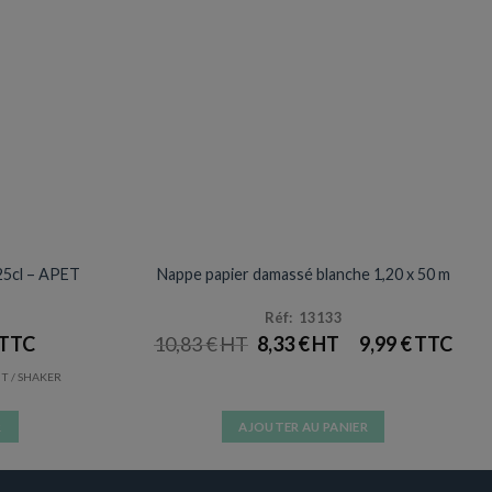
NAPPES
Prix en baisse
Promotion
25cl – APET
Nappe papier damassé blanche 1,20 x 50 m
Réf: 13133
LE
LE
10,83
€
8,33
€
9,99
€
PRIX
PRIX
INITIAL
ACTUEL
/ SHAKER
ÉTAIT :
EST :
10,83 €.
8,33 €.
R
AJOUTER AU PANIER