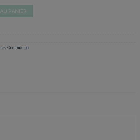
 de Foi - En Location
AU PANIER
ies
,
Communion