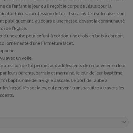
e de l’enfant le jour ou il reçoit le corps de Jésus pour la
ientôt faire sa profession de foi . Il sera invité à solenniser son
sant publiquement, au cours d’une messe, devant la communauté
oi de l’Église.
nd une aube pour enfant à cordon, une croix en bois à cordon,
 col ornementé d’une Fermeture lacet.
capuche.
évu avec un voile.
profession de foi permet aux adolescents de renouveler, en leur
ar leurs parents, parrain et marraine, le jour de leur baptême.
e foi baptismale de la vigile pascale. Le port de l’aube a
s inégalités sociales, qui peuvent transparaître à travers les
scents.