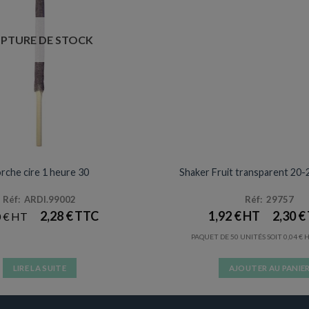
PTURE DE STOCK
NNIVERSAIRES & FÊTES
VERRES / GOBELETS
rche cire 1 heure 30
Shaker Fruit transparent 20-
Réf: ARDI.99002
Réf: 29757
2,28
€
1,92
€
2,30
€
0
€
PAQUET DE 50 UNITÉS SOIT
0,04
€
LIRE LA SUITE
AJOUTER AU PANIE